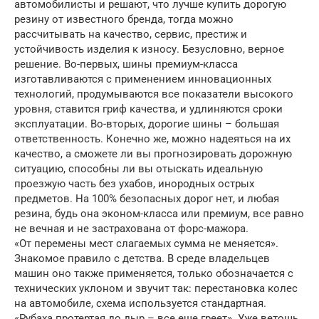
автомобилисты и решают, что лучше купить дорогую
резину от известного бренда, тогда можно
рассчитывать на качество, сервис, престиж и
устойчивость изделия к износу. Безусловно, верное
решение. Во-первых, шины премиум-класса
изготавливаются с применением инновационных
технологий, продумываются все показатели высокого
уровня, ставится гриф качества, и удлиняются сроки
эксплуатации. Во-вторых, дорогие шины – большая
ответственность. Конечно же, можно надеяться на их
качество, а сможете ли вы прогнозировать дорожную
ситуацию, способны ли вы отыскать идеальную
проезжую часть без ухабов, инородных острых
предметов. На 100% безопасных дорог нет, и любая
резина, будь она эконом-класса или премиум, все равно
не вечная и не застрахована от форс-мажора.
«От перемены мест слагаемых сумма не меняется».
Знакомое правило с детства. В среде владельцев
машин оно также применяется, только обозначается с
технических уклоном и звучит так: перестановка колес
на автомобиле, схема используется стандартная.
«Рубаха протертая до дыр – все еще греет». Уже ветошь