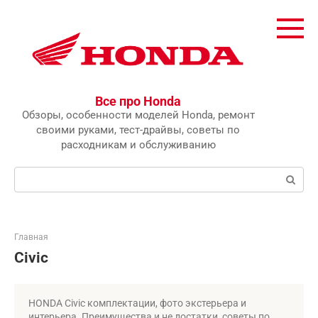
Перейти
к
контенту
Все про Honda
Обзоры, особенности моделей Honda, ремонт
своими руками, тест-драйвы, советы по
расходникам и обслуживанию
Поиск:
Главная
Civic
HONDA Civic комплектации, фото экстерьера и
интерьера .Преимущества и не достатки, советы по