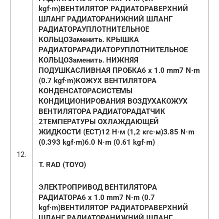
kgf·m)
ВЕНТИЛЯТОР РАДИАТОРА
ВЕРХНИЙ
ШЛАНГ РАДИАТОРА
НИЖНИЙ ШЛАНГ
РАДИАТОРА
УПЛОТНИТЕЛЬНОЕ
КОЛЬЦО
Заменить.
КРЫШКА
РАДИАТОРА
РАДИАТОР
УПЛОТНИТЕЛЬНОЕ
КОЛЬЦО
Заменить.
НИЖНЯЯ
ПОДУШКА
СЛИВНАЯ ПРОБКА
6 x 1.0 mm7 N·m
(0.7 kgf·m)
КОЖУХ ВЕНТИЛЯТОРА
КОНДЕНСАТОРАСИСТЕМЫ
КОНДИЦИОНИРОВАНИЯ ВОЗДУХА
КОЖУХ
ВЕНТИЛЯТОРА РАДИАТОРА
ДАТЧИК
2ТЕМПЕРАТУРЫ ОХЛАЖДАЮЩЕЙ
ЖИДКОСТИ (ЕСТ)12 Н·м (1,2 кгс·м)
3.85 N·m
(0.393 kgf·m)
6.0 N·m (0.61 kgf·m)
12.
T. RAD (TOYO)
ЭЛЕКТРОПРИВОД ВЕНТИЛЯТОРА
РАДИАТОРА
6 x 1.0 mm7 N·m (0.7
kgf·m)
ВЕНТИЛЯТОР РАДИАТОРА
ВЕРХНИЙ
ШЛАНГ РАДИАТОРА
НИЖНИЙ ШЛАНГ