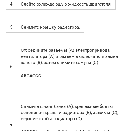
4.
Слейте охлаждающую жидкость двигателя.
5.
Снимите крышку радиатора.
Отсоедините разъемы (А) электропривода
вентилятора (А) и разъем выключателя замка
капота (В), затем снимите хомуты (С).
6.
A
B
C
A
C
C
C
Снимите шланг бачка (А), крепежные болты
основания крышки радиатора (В), зажимы (С),
верхние скобы радиатора (D).
7.