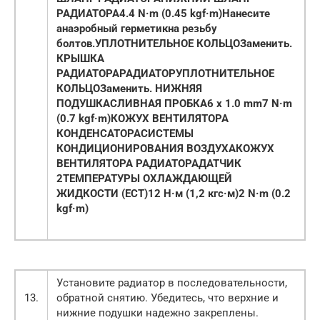
РАДИАТОРА
4.4 N·m (0.45 kgf·m)
Нанесите
анаэробный герметикна резьбу
болтов.
УПЛОТНИТЕЛЬНОЕ КОЛЬЦО
Заменить.
КРЫШКА
РАДИАТОРА
РАДИАТОР
УПЛОТНИТЕЛЬНОЕ
КОЛЬЦО
Заменить.
НИЖНЯЯ
ПОДУШКА
СЛИВНАЯ ПРОБКА
6 x 1.0 mm7 N·m
(0.7 kgf·m)
КОЖУХ ВЕНТИЛЯТОРА
КОНДЕНСАТОРАСИСТЕМЫ
КОНДИЦИОНИРОВАНИЯ ВОЗДУХА
КОЖУХ
ВЕНТИЛЯТОРА РАДИАТОРА
ДАТЧИК
2ТЕМПЕРАТУРЫ ОХЛАЖДАЮЩЕЙ
ЖИДКОСТИ (ЕСТ)12 Н·м (1,2 кгс·м)
2 N·m (0.2
kgf·m)
Установите радиатор в последовательности,
13.
обратной снятию. Убедитесь, что верхние и
нижние подушки надежно закреплены.