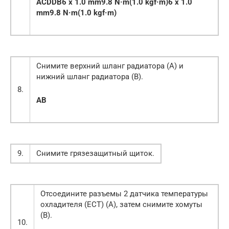
A
C
D
D
B6 x 1.0 mm9.8 N·m(1.0 kgf·m)
6 x 1.0
mm9.8 N·m(1.0 kgf·m)
Снимите верхний шланг радиатора (А) и
нижний шланг радиатора (В).
8.
A
B
9.
Снимите грязезащитный щиток.
Отсоедините разъемы 2 датчика температуры
охладителя (ECT) (A), затем снимите хомуты
(B).
10.