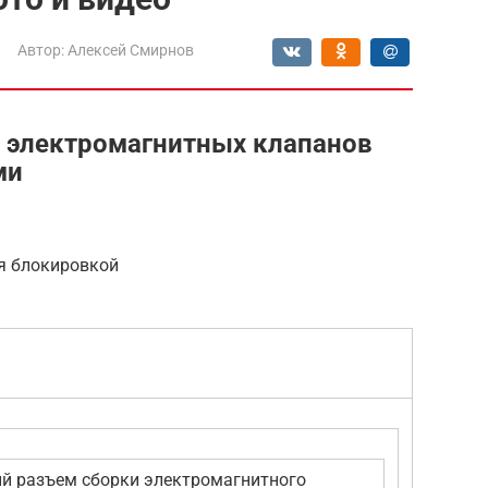
Автор:
Алексей Смирнов
на электромагнитных клапанов
ми
я блокировкой
ий разъем сборки электромагнитного