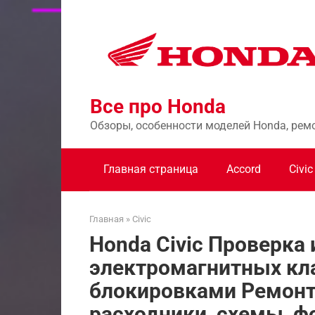
Перейти
к
контенту
Все про Honda
Обзоры, особенности моделей Honda, рем
Главная страница
Accord
Civic
Главная
»
Civic
Honda Civic Проверка 
электромагнитных кл
блокировками Ремонт
расходники, схемы, ф