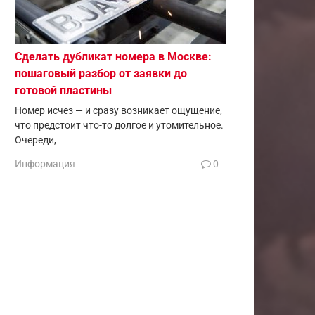
Сделать дубликат номера в Москве:
пошаговый разбор от заявки до
готовой пластины
Номер исчез — и сразу возникает ощущение,
что предстоит что-то долгое и утомительное.
Очереди,
Информация
0