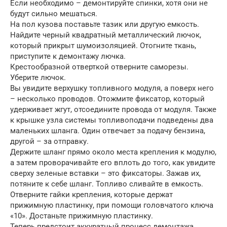
Если необходимо – демонтируйте спинки, хотя они не
будут сильно мешаться.
На пол кузова поставьте тазик или другую емкость.
Найдите черный квадратный металлический лючок,
который прикрыт шумоизоляцией. Отогните ткань,
приступите к демонтажу лючка.
Крестообразной отверткой отверните саморезы.
Уберите лючок.
Вы увидите верхушку топливного модуля, а поверх него
– несколько проводов. Отожмите фиксатор, который
удерживает жгут, отсоедините провода от модуля. Также
к крышке узла системы топливоподачи подведены два
маленьких шланга. Один отвечает за подачу бензина,
другой – за отправку.
Держите шланг прямо около места крепления к модулю,
а затем проворачивайте его вплоть до того, как увидите
сверху зеленые вставки – это фиксаторы. Зажав их,
потяните к себе шланг. Топливо сливайте в емкость.
Отверните гайки крепления, которые держат
прижимную пластинку, при помощи головчатого ключа
«10». Достаньте прижимную пластинку.
Теперь предстоит аккуратный процесс демонтажа