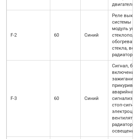
двигателя
Реле выклю
системы за
модуль упр
F-2
60
Синий
стеклоподъ
обогревател
стекла, вен
радиатора
Сигнал, бло
включения
зажигания,
прикуривате
аварийная
F-3
60
Синий
сигнализаци
стоп-сигнал
электроцеп
вентилятор
радиатора,
освещение 