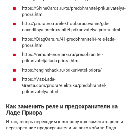
https://ShineCards.ru/ts/predohranitel-prikurivatelya-
priora.html
http://priorapro.ru/elektrooborudovanie/gde-
naxoditsya-predoxranitel-prikurivatelya-priora.html
https://DiagCars.ru/41-predohraniteli-i-rele-lada-
priora.html
https://remont-inomarki.ru/predohranitel-
prikurivatelja-lada-priora.html
https://enginehack.ru/prikurivatel-priora/
https://Vaz-Lada-
Granta.com/priora/elektrika/predohranitel-
prikurivatelya.html
Как заменить реле и предохранители на
Ладе Приора
И так, теперь переходим к вопросу как заменить реле и
перегоревшие предохранители на автомобиле Лада