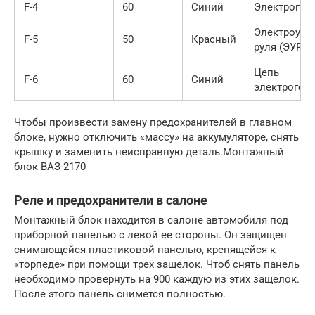
F-4
60
Синий
Электроген
Электроуси
F-5
50
Красный
руля (ЭУР)
Цепь
F-6
60
Синий
электроген
Чтобы произвести замену предохранителей в главном
блоке, нужно отключить «массу» на аккумуляторе, снять
крышку и заменить неисправную деталь.Монтажный
блок ВАЗ-2170
Реле и предохранители в салоне
Монтажный блок находится в салоне автомобиля под
приборной панелью с левой ее стороны. Он защищен
снимающейся пластиковой панелью, крепящейся к
«торпеде» при помощи трех защелок. Чтоб снять панель
необходимо провернуть на 900 каждую из этих защелок.
После этого панель снимется полностью.