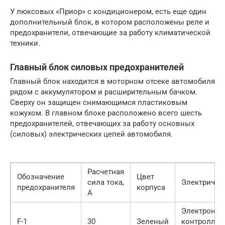
У люксовых «Приор» с кондиционером, есть еще один
дополнительный блок, в котором расположены реле и
предохранители, отвечающие за работу климатической
техники.
Главный блок силовых предохранителей
Главный блок находится в моторном отсеке автомобиля
рядом с аккумулятором и расширительным бачком.
Сверху он защищен снимающимся пластиковым
кожухом. В главном блоке расположено всего шесть
предохранителей, отвечающих за работу основных
(силовых) электрических цепей автомобиля.
Расчетная
Обозначение
Цвет
сила тока,
Электричес
предохранителя
корпуса
А
Электронн
F-1
30
Зеленый
контроллер