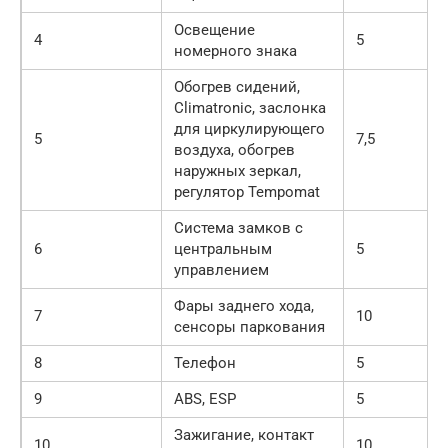
Освещение
4
5
номерного знака
Обогрев сидений,
Climatronic, заслонка
для циркулирующего
5
7,5
воздуха, обогрев
наружных зеркал,
регулятор Tempomat
Система замков с
6
центральным
5
управлением
Фары заднего хода,
7
10
сенсоры паркования
8
Телефон
5
9
ABS, ESP
5
Зажигание, контакт
10
10