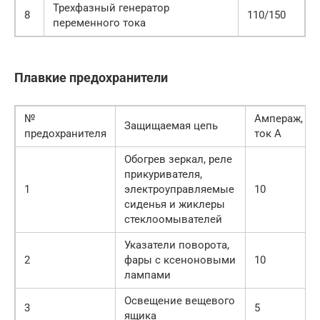
Трехфазный генератор
8
110/150
переменного тока
Плавкие предохранители
№
Ампераж,
Защищаемая цепь
предохранителя
ток А
Обогрев зеркал, реле
прикуривателя,
1
электроуправляемые
10
сиденья и жиклеры
стеклоомывателей
Указатели поворота,
2
фары с ксеноновыми
10
лампами
Освещение вещевого
3
5
ящика