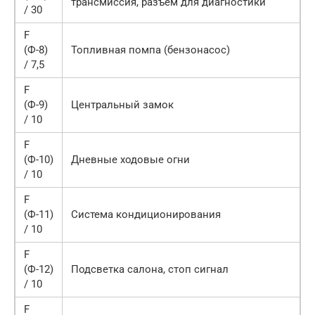
трансмиссия, разъем для диагностики
/ 30
F
(Ф-8)
Топливная помпа (бензонасос)
/ 7,5
F
(Ф-9)
Центральный замок
/ 10
F
(Ф-10)
Дневные ходовые огни
/ 10
F
(Ф-11)
Система кондиционирования
/ 10
F
(Ф-12)
Подсветка салона, стоп сигнал
/ 10
F