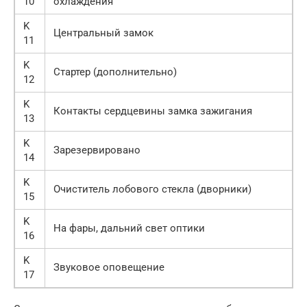
10
охлаждения
K
Центральный замок
11
K
Стартер (дополнительно)
12
K
Контакты сердцевины замка зажигания
13
K
Зарезервировано
14
K
Очиститель лобового стекла (дворники)
15
K
На фары, дальний свет оптики
16
K
Звуковое оповещение
17