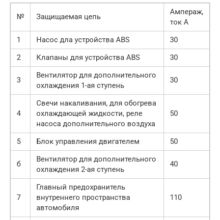
Ампераж,
№
Защищаемая цепь
ток А
1
Насос дла устройства ABS
30
2
Клапаны для устройства ABS
30
Вентилятор для дополнительного
3
30
охлаждения 1-ая ступень
Свечи накаливания, для обогрева
4
охлаждающей жидкости, реле
50
насоса дополнительного воздуха
5
Блок управления двигателем
50
Вентилятор для дополнительного
б
40
охлаждения 2-ая ступень
Главный предохранитель
7
внутреннего пространства
110
автомобиля