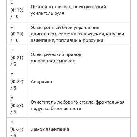
F
Печной отопитель, электрический
(Ф-19)
усилитель руля
/ 10
F
Электронный блок управления
(Ф-20)
двигателем, система охлаждения, катушки
/ 10
зажигания, топливные форсунки
F
Электрический привод
(Ф-21)
стеклоподъемников
/ 5
F
(Ф-22)
Аварийка
/ 5
F
Очиститель лобового стекла, фронтальная
(Ф-23)
подушка безопасности
/ 5
F
(Ф-24)
Замок зажигания
/ 5