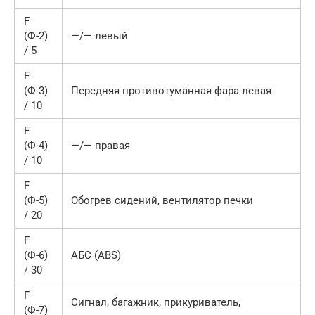
F
(Ф-2)
—/— левый
/ 5
F
(Ф-3)
Передняя противотуманная фара левая
/ 10
F
(Ф-4)
—/— правая
/ 10
F
(Ф-5)
Обогрев сидений, вентилятор печки
/ 20
F
(Ф-6)
АБС (ABS)
/ 30
F
Сигнал, багажник, прикуриватель,
(Ф-7)