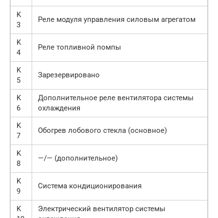
K
Реле модуля управления силовым агрегатом
3
K
Реле топливной помпы
4
K
Зарезервировано
5
K
Дополнительное реле вентилятора системы
6
охлаждения
K
Обогрев лобового стекла (основное)
7
K
—/— (дополнительное)
8
K
Система кондиционирования
9
K
Электрический вентилятор системы