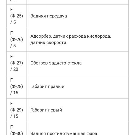
F
(Ф-25)
Задняя передача
/ 5
F
Адсорбер, датчик расхода кислорода,
(Ф-26)
датчик скорости
/ 5
F
(Ф-27)
Обогрев заднего стекла
/ 20
F
(Ф-28)
Габарит правый
/ 15
F
(Ф-29)
Габарит левый
/ 15
F
(Ф-30)
Задняя противотуманная фара