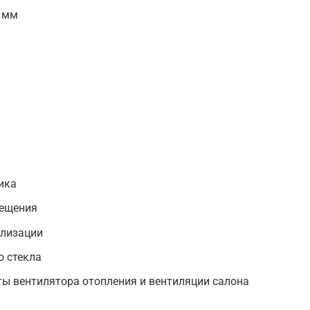
 мм
ика
вещения
ализации
о стекла
ы вентилятора отопления и вентиляции салона