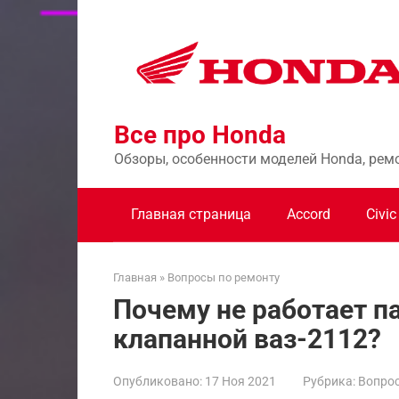
Перейти
к
контенту
Все про Honda
Обзоры, особенности моделей Honda, рем
Главная страница
Accord
Civic
Главная
»
Вопросы по ремонту
Почему не работает п
клапанной ваз-2112?
Опубликовано:
17 Ноя 2021
Рубрика:
Вопрос