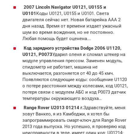
2007 Lincoln Navigator U0121, U0155 и
U0101
Коды U0121, U0155 и U0101. Света
двигателя сейчас нет. Новая батарейка AAA 2
дня назад. Время от времени издает ужасный
шум во время вождения, но не постоянно.
Любая помощь будет оценена….
Код зарядного устройства Dodge 2006 U1120,
U0121, P0073
Ударил оленя и сломал штекер на
модуле управления прессом. Заменен модуль,
спидометр не работает, машина не
выключается, разгоняется от 40 до 45 кмч.
Появляются следующие коды: сообщение U1120
о потере расстояния между колесами, код U0121,
потеря связи с модулем АБС и код P0073 датчик
температуры окружающего воздуха…
Range Rover U2013 01214 г.
Здравствуйте, меня
зовут Ванкео, я из Камбоджи, я хотел бы
запрограммировать смарт-ключ для Range Rover
2013 года выпуска. Но успешно, я проверяю код
неисправности в теле, имеет один код: U01214: