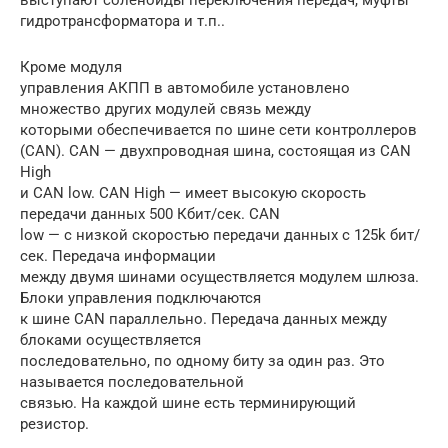
выступают соленоиды переключения передач, муфты
гидротрансформатора и т.п..
Кроме модуля
управления АКПП в автомобиле установлено
множество других модулей связь между
которыми обеспечивается по шине сети контроллеров
(CAN). CAN — двухпроводная шина, состоящая из CAN
High
и CAN low. CAN High — имеет высокую скорость
передачи данных 500 Кбит/сек. CAN
low — с низкой скоростью передачи данных с 125k бит/
сек. Передача информации
между двумя шинами осуществляется модулем шлюза.
Блоки управления подключаются
к шине CAN параллельно. Передача данных между
блоками осуществляется
последовательно, по одному биту за один раз. Это
называется последовательной
связью. На каждой шине есть терминирующий
резистор.