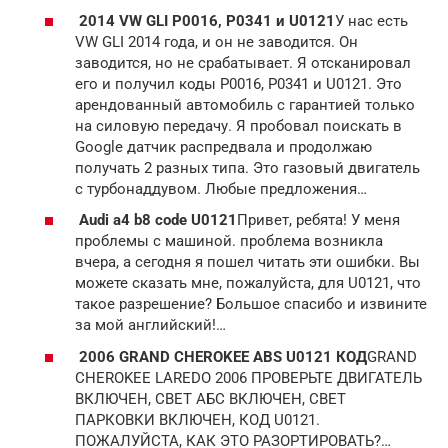
2014 VW GLI P0016, P0341 и U0121
У нас есть
VW GLI 2014 года, и он не заводится. Он
заводится, но не срабатывает. Я отсканировал
его и получил коды P0016, P0341 и U0121. Это
арендованный автомобиль с гарантией только
на силовую передачу. Я пробовал поискать в
Google датчик распредвала и продолжаю
получать 2 разных типа. Это газовый двигатель
с турбонаддувом. Любые предложения…
Audi a4 b8 code U0121
Привет, ребята! У меня
проблемы с машиной. проблема возникла
вчера, а сегодня я пошел читать эти ошибки. Вы
можете сказать мне, пожалуйста, для U0121, что
такое разрешение? Большое спасибо и извините
за мой английский!…
2006 GRAND CHEROKEE ABS U0121 КОД
GRAND
CHEROKEE LAREDO 2006 ПРОВЕРЬТЕ ДВИГАТЕЛЬ
ВКЛЮЧЕН, СВЕТ АБС ВКЛЮЧЕН, СВЕТ
ПАРКОВКИ ВКЛЮЧЕН, КОД U0121.
ПОЖАЛУЙСТА, КАК ЭТО РАЗОРТИРОВАТЬ?…