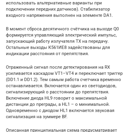
использовать альтернативные варианты при
подключении передних датчиков). Стабилизатор
входного напряжения выполнен на элементе DA1.
В момент сброса десятичного счётчика на выходе Q0
формируется управляющий электрический импульс,
запускающий работу излучателя TX на передачу.
Остальные выходы К561ИЕ8 задействованы для
индикации расстояния от препятствия.
Отраженный сигнал после детектирования на RX
усиливается каскадом VT1–VT4 и переключает триггер
(DD1.1 и DD1.2). Тем самым работа счетчика временно
останавливается. Включается один из светодиодов,
сигнализирующий о расстоянии до препятствия.
Включение диода HL9 говорит о максимальной
дистанции до преграды, а HL1 – о минимальной.
Одновременно с диодом HL1 включается звуковая
сигнализация на зуммере BF.
Описанная принципиальная схема предусматривает