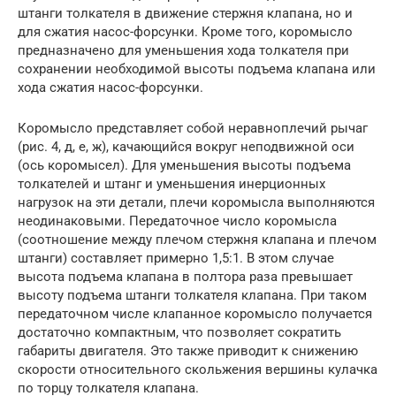
штанги толкателя в движение стержня клапана, но и
для сжатия насос-форсунки. Кроме того, коромысло
предназначено для уменьшения хода толкателя при
сохранении необходимой высоты подъема клапана или
хода сжатия насос-форсунки.
Коромысло представляет собой неравноплечий рычаг
(рис. 4, д, е, ж), качающийся вокруг неподвижной оси
(ось коромысел). Для уменьшения высоты подъема
толкателей и штанг и уменьшения инерционных
нагрузок на эти детали, плечи коромысла выполняются
неодинаковыми. Передаточное число коромысла
(соотношение между плечом стержня клапана и плечом
штанги) составляет примерно 1,5:1. В этом случае
высота подъема клапана в полтора раза превышает
высоту подъема штанги толкателя клапана. При таком
передаточном числе клапанное коромысло получается
достаточно компактным, что позволяет сократить
габариты двигателя. Это также приводит к снижению
скорости относительного скольжения вершины кулачка
по торцу толкателя клапана.