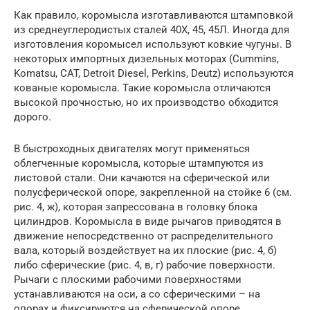
Как правило, коромысла изготавливаются штамповкой
из среднеуглеродистых сталей 40Х, 45, 45Л. Иногда для
изготовления коромысел используют ковкие чугуны. В
некоторых импортных дизельных моторах (Cummins,
Komatsu, CAT, Detroit Diesel, Perkins, Deutz) используются
кованые коромысла. Такие коромысла отличаются
высокой прочностью, но их производство обходится
дорого.
В быстроходных двигателях могут применяться
облегченные коромысла, которые штампуются из
листовой стали. Они качаются на сферической или
полусферической опоре, закрепленной на стойке 6 (см.
рис. 4, ж), которая запрессована в головку блока
цилиндров. Коромысла в виде рычагов приводятся в
движение непосредственно от распределительного
вала, который воздействует на их плоские (рис. 4, б)
либо сферические (рис. 4, в, г) рабочие поверхности.
Рычаги с плоскими рабочими поверхностями
устанавливаются на оси, а со сферическими – на
опорах и фиксируются на сферической опоре