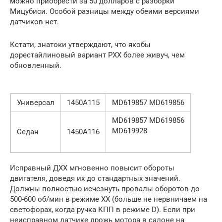
можно приобрести за 50 долларов с разборки
Мицубиси. Особой разницы между обеими версиями
датчиков нет.
Кстати, знатоки утверждают, что якобы
дорестайлиновый вариант РХХ более живуч, чем
обновленный.
Универсал
1450A115
MD619857 MD619856
MD619857 MD619856
MD619928
Седан
1450A116
Исправный ДХХ мгновенно повысит обороты
двигателя, доведя их до стандартных значений.
Должны полностью исчезнуть провалы оборотов до
500-600 об/мин в режиме ХХ (больше не нервничаем на
светофорах, когда ручка КПП в режиме D). Если при
неисправном датчике дрожь мотора в салоне на