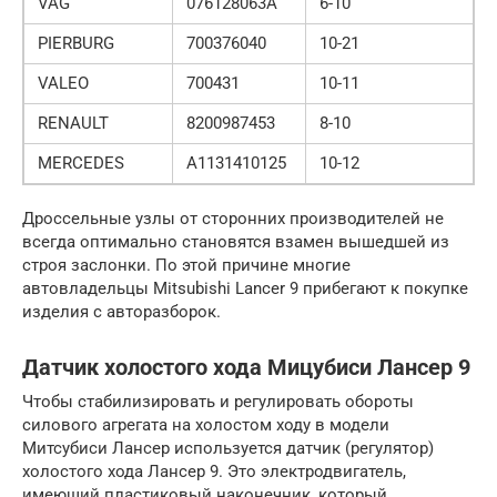
VAG
076128063A
6-10
PIERBURG
700376040
10-21
VALEO
700431
10-11
RENAULT
8200987453
8-10
MERCEDES
A1131410125
10-12
Дроссельные узлы от сторонних производителей не
всегда оптимально становятся взамен вышедшей из
строя заслонки. По этой причине многие
автовладельцы Mitsubishi Lancer 9 прибегают к покупке
изделия с авторазборок.
Датчик холостого хода Мицубиси Лансер 9
Чтобы стабилизировать и регулировать обороты
силового агрегата на холостом ходу в модели
Митсубиси Лансер используется датчик (регулятор)
холостого хода Лансер 9. Это электродвигатель,
имеющий пластиковый наконечник, который