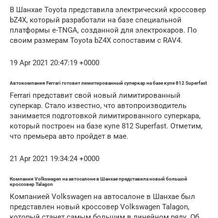
В Шанхае Toyota представила электрический кроссовер
bZ4X, который разработали на базе специальной
платформы e-TNGA, созданной для электрокаров. По
своим размерам Toyota bZ4X сопоставим с RAV4.
19 Apr 2021 20:47:19 +0000
Автокомпания Ferrari готовит лимитированный суперкар на базе купе 812 Superfast
Ferrari представит свой новый лимитированный
суперкар. Стало известно, что автопроизводитель
занимается подготовкой лимитированного суперкара,
который построен на базе купе 812 Superfast. Отметим,
что премьера авто пройдет в мае.
21 Apr 2021 19:34:24 +0000
Компания Volkswagen на автосалоне в Шанхае представила новый большой
кроссовер Talagon
Компанией Volkswagen на автосалоне в Шанхае был
представлен новый кроссовер Volkswagen Talagon,
который станет самым большим в линейном ряду. Об