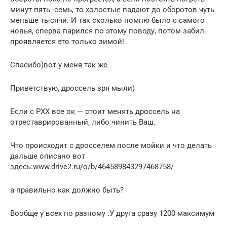
минут пять -семь, то холостые падают до оборотов чуть
меньше тысячи. И так сколько помню было с самого
новья, сперва парился по этому поводу, потом забил.
проявляется это только зимой!
Спасибо)вот у меня так же
Приветствую, дроссель зря мыли)
Если с РХХ все ок — стоит менять дроссель на
отреставрированный, либо чинить Ваш.
Что происходит с дросселем после мойки и что делать
дальше описано вот
здесь:www.drive2.ru/o/b/464589843297468758/
а правильно как должно быть?
Вообще у всех по разному .У друга сразу 1200 максимум