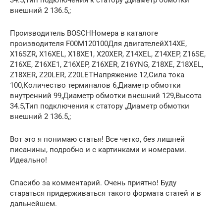
34.5,Тип подключения к статору ,Диаметр обмотки
внешний 2 136.5,;
Производитель BOSCHНомера в каталоге
производителя F00M120100Для двигателейX14XE,
X16SZR, X16XEL, X18XE1, X20XER, Z14XEL, Z14XEP, Z16SE,
Z16XE, Z16XE1, Z16XEP, Z16XER, Z16YNG, Z18XE, Z18XEL,
Z18XER, Z20LER, Z20LETНапряжение 12,Сила тока
100,Количество терминалов 6,Диаметр обмотки
внутренний 99,Диаметр обмотки внешний 129,Высота
34.5,Тип подключения к статору ,Диаметр обмотки
внешний 2 136.5,;
Вот это я понимаю статья! Все четко, без лишней
писанины, подробно и с картинками и номерами.
Идеально!
Спасибо за комментарий. Очень приятно! Буду
стараться придерживаться такого формата статей и в
дальнейшем.