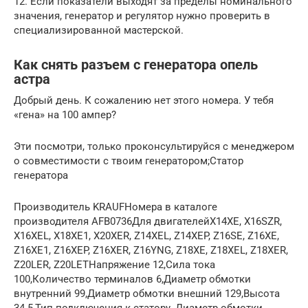
12. Если показатели выходят за пределы номинального
значения, генератор и регулятор нужно проверить в
специализированной мастерской.
Как снять разъем с генератора опель
астра
Добрый день. К сожалению нет этого номера. У тебя
«гена» на 100 ампер?
Эти посмотри, только проконсультируйся с менеджером
о совместимости с твоим генератором;Статор
генератора
Производитель KRAUFНомера в каталоге
производителя AFB0736Для двигателейX14XE, X16SZR,
X16XEL, X18XE1, X20XER, Z14XEL, Z14XEP, Z16SE, Z16XE,
Z16XE1, Z16XEP, Z16XER, Z16YNG, Z18XE, Z18XEL, Z18XER,
Z20LER, Z20LETНапряжение 12,Сила тока
100,Количество терминалов 6,Диаметр обмотки
внутренний 99,Диаметр обмотки внешний 129,Высота