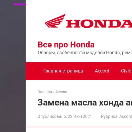
Перейти
к
контенту
Все про Honda
Обзоры, особенности моделей Honda, рем
Главная страница
Accord
Civic
Главная
»
Accord
Замена масла хонда а
Опубликовано:
22 Июн 2021
Рубрика:
Accor