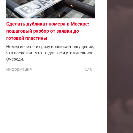
Сделать дубликат номера в Москве:
пошаговый разбор от заявки до
готовой пластины
Номер исчез — и сразу возникает ощущение,
что предстоит что-то долгое и утомительное.
Очереди,
Информация
0