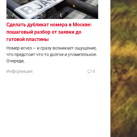
Сделать дубликат номера в Москве:
пошаговый разбор от заявки до
готовой пластины
Номер исчез — и сразу возникает ощущение,
что предстоит что-то долгое и утомительное.
Очереди,
Информация
0