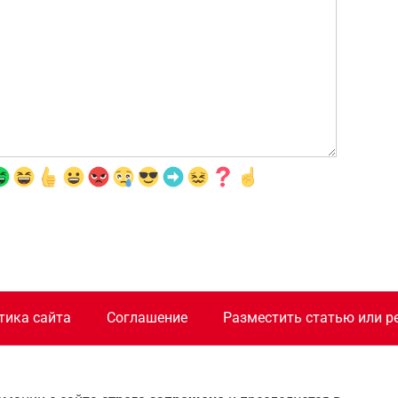
тика сайта
Соглашение
Разместить статью или р