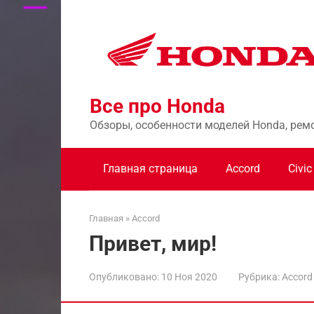
Перейти
к
контенту
Все про Honda
Обзоры, особенности моделей Honda, рем
Главная страница
Accord
Civic
Главная
»
Accord
Привет, мир!
Опубликовано:
10 Ноя 2020
Рубрика:
Accord