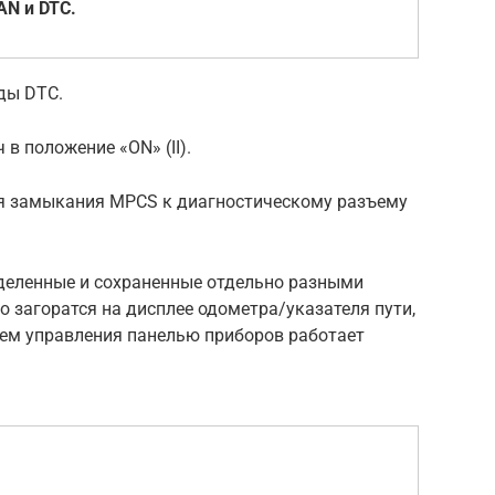
AN и DTC.
оды DTC.
в положение «ON» (II).
ля замыкания MPCS к диагностическому разъему
еделенные и сохраненные отдельно разными
о загоратся на дисплее одометра/указателя пути,
лем управления панелью приборов работает