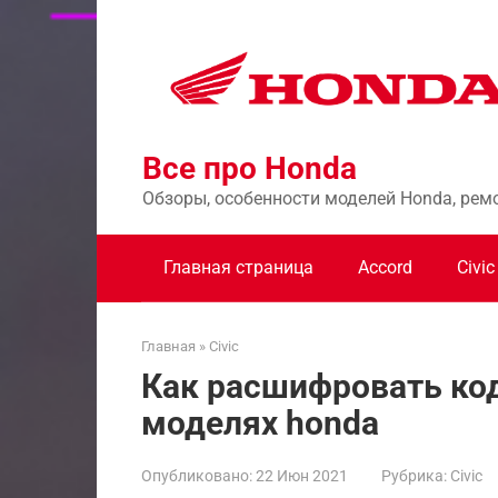
Перейти
к
контенту
Все про Honda
Обзоры, особенности моделей Honda, рем
Главная страница
Accord
Civic
Главная
»
Civic
Как расшифровать ко
моделях honda
Опубликовано:
22 Июн 2021
Рубрика:
Civic