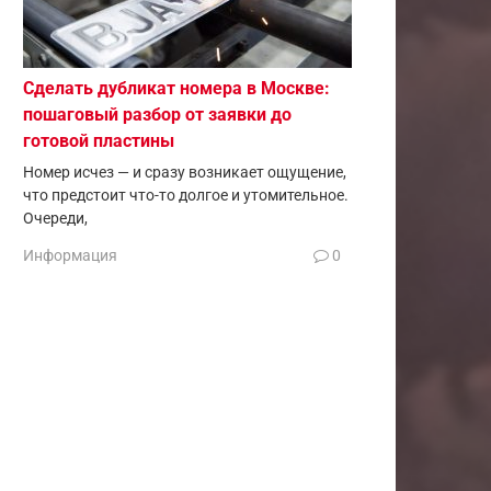
Сделать дубликат номера в Москве:
пошаговый разбор от заявки до
готовой пластины
Номер исчез — и сразу возникает ощущение,
что предстоит что-то долгое и утомительное.
Очереди,
Информация
0