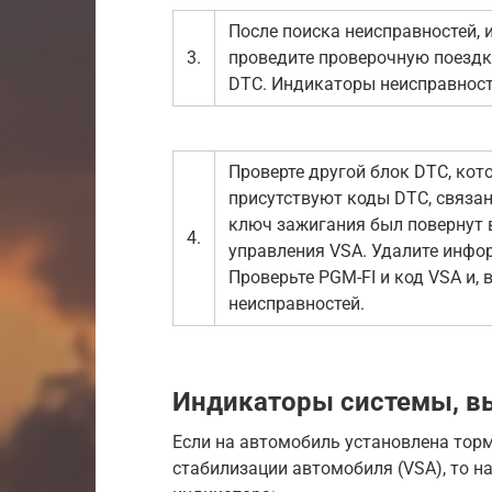
После поиска неисправностей, и
3.
проведите проверочную поездку
DTC. Индикаторы неисправност
Проверте другой блок DTC, ко
присутствуют коды DTC, связанн
ключ зажигания был повернут в
4.
управления VSA. Удалите инфо
Проверьте PGM-FI и код VSA и, 
неисправностей.
Индикаторы системы, в
Если на автомобиль установлена тор
стабилизации автомобиля (VSA), то 