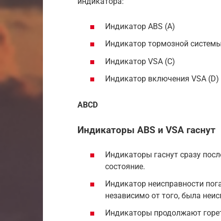
индикатора:
Индикатор ABS (A)
Индикатор тормозной системы
Индикатор VSA (C)
Индикатор включения VSA (D)
A
B
C
D
Индикаторы ABS и VSA гаснут
Индикаторы гаснут сразу посл
состояние.
Индикатор неисправности пог
независимо от того, была неис
Индикаторы продолжают гореть