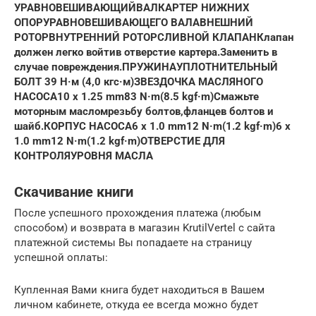
УРАВНОВЕШИВАЮЩИЙВАЛ
КАРТЕР НИЖНИХ
ОПОРУРАВНОВЕШИВАЮЩЕГО ВАЛА
ВНЕШНИЙ
РОТОР
ВНУТРЕННИЙ РОТОР
СЛИВНОЙ КЛАПАН
Клапан
должен легко войтив отверстие картера.Заменить в
случае повреждения.
ПРУЖИНА
УПЛОТНИТЕЛЬНЫЙ
БОЛТ 39 Н·м (4,0 кгс·м)
ЗВЕЗДОЧКА МАСЛЯНОГО
НАСОСА
10 x 1.25 mm83 N·m(8.5 kgf·m)
Смажьте
моторным масломрезьбу болтов,фланцев болтов и
шайб.
КОРПУС НАСОСА
6 x 1.0 mm12 N·m(1.2 kgf·m)
6 x
1.0 mm12 N·m(1.2 kgf·m)
ОТВЕРСТИЕ ДЛЯ
КОНТРОЛЯУРОВНЯ МАСЛА
Скачивание книги
После успешного прохождения платежа (любым
способом) и возврата в магазин KrutilVertel с сайта
платежной системы Вы попадаете на страницу
успешной оплаты:
Купленная Вами книга будет находиться в Вашем
личном кабинете, откуда ее всегда можно будет