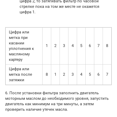
цифра 2, то затягивать фильтр по часовой
стрелке пока на том же месте не окажется
цифра 1.
Цифра или
метка при
касании
1
2
3
4
5
6
7
8
уплотнения к
масляному
картеру
Цифра или
метка после
8
1
2
3
4
5
6
7
затяжки
6. После установки фильтра заполнить двигатель
моторным маслом до необходимого уровня, запустить
двигатель как минимум на три минуты, а затем
проверить наличие утечек масла.