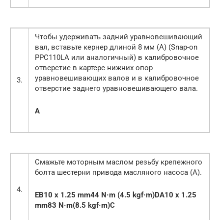
Чтобы удерживать задний уравновешивающий
вал, вставьте кернер длиной 8 мм (А) (Snap-on
PPC110LA или аналогичный) в калибровочное
отверстие в картере нижних опор
уравновешивающих валов и в калибровочное
3.
отверстие заднего уравновешивающего вала.
A
Смажьте моторным маслом резьбу крепежного
болта шестерни привода масляного насоса (А).
4.
E
B
10 x 1.25 mm44 N·m (4.5 kgf·m)
D
A10 x 1.25
mm83 N·m(8.5 kgf·m)
C