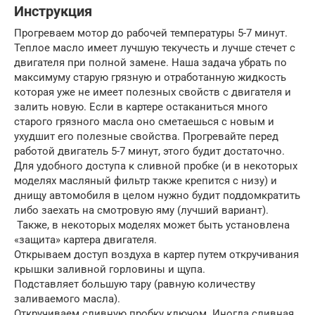
Инструкция
Прогреваем мотор до рабочей температуры 5-7 минут.
Теплое масло имеет лучшую текучесть и лучше стечет с
двигателя при полной замене. Наша задача убрать по
максимуму старую грязную и отработанную жидкость
которая уже не имеет полезных свойств с двигателя и
залить новую. Если в картере остаканиться много
старого грязного масла оно сметаешься с новым и
ухудшит его полезные свойства. Прогревайте перед
работой двигатель 5-7 минут, этого будит достаточно.
Для удобного доступа к сливной пробке (и в некоторых
моделях масляный фильтр также крепится с низу) и
днищу автомобиля в целом нужно будит поддомкратить
либо заехать на смотровую яму (лучший вариант).
Также, в некоторых моделях может быть установлена
«защита» картера двигателя.
Открываем доступ воздуха в картер путем откручивания
крышки заливной горловины и щупа.
Подставляет большую тару (равную количеству
заливаемого масла).
Откручиваем сливную пробку ключом. Иногда сливная