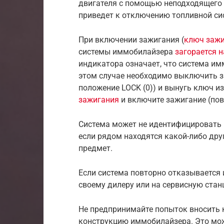
двигателя с помощью неподходящего 
приведет к отключению топливной си
При включении зажигания (
ключ зажи
системы иммобилайзера
загорается 
индикатора означает, что система и
этом случае необходимо выключить з
положение LOCK (0)) и вынугь ключ и
зажигания
и включите зажигание (пове
Система может не идентифицировать 
если рядом находятся какой-либо др
предмет.
Если система повторно отказывается 
своему дилеру или на сервисную стан
Не предпринимайте попыток вносить 
конструкцию иммобилайзера. Это мо