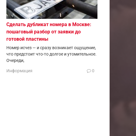
Сделать дубликат номера в Москве:
пошаговый разбор от заявки до
готовой пластины
Номер исчез — и сразу возникает ощущение,
что предстоит что-то долгое и утомительное.
Очереди,
Информация
0