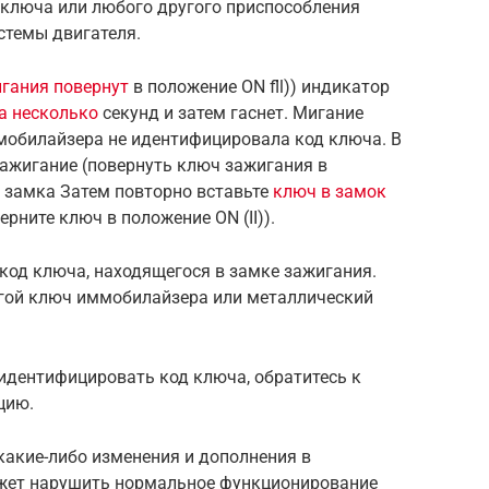
ключа или любого другого приспособления
стемы двигателя.
гания повернут
в положение ON fll)) индикатор
на несколько
секунд и затем гаснет. Мигание
ммобилайзера не идентифицировала код ключа. В
ажигание (повернуть ключ зажигания в
з замка Затем повторно вставьте
ключ в замок
рните ключ в положение ON (II)).
код ключа, находящегося в замке зажигания.
угой ключ иммобилайзера или металлический
идентифицировать код ключа, обратитесь к
цию.
какие-либо изменения и дополнения в
жет нарушить нормальное функционирование