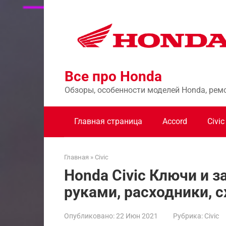
Перейти
к
контенту
Все про Honda
Обзоры, особенности моделей Honda, рем
Главная страница
Accord
Civic
Главная
»
Civic
Honda Civic Ключи и 
руками, расходники, 
Опубликовано:
22 Июн 2021
Рубрика:
Civic