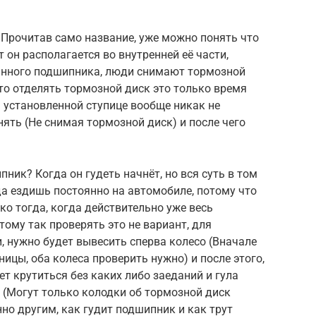
 Прочитав само название, уже можно понять что
т он располагается во внутренней её части,
анного подшипника, люди снимают тормозной
что отделять тормозной диск это только время
а установленной ступице вообще никак не
нять (Не снимая тормозной диск) и после чего
ник? Когда он гудеть начнёт, но вся суть в том
да ездишь постоянно на автомобиле, потому что
ко тогда, когда действительно уже весь
этому так проверять это не вариант, для
, нужно будет вывесить сперва колесо (Вначале
ницы, оба колеса проверить нужно) и после этого,
ет крутиться без каких либо заеданий и гула
о (Могут только колодки об тормозной диск
нно другим, как гудит подшипник и как трут