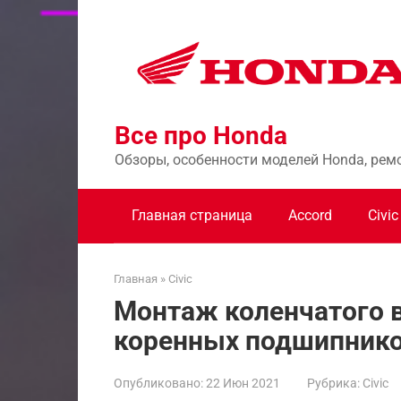
Перейти
к
контенту
Все про Honda
Обзоры, особенности моделей Honda, рем
Главная страница
Accord
Civic
Главная
»
Civic
Монтаж коленчатого в
коренных подшипник
Опубликовано:
22 Июн 2021
Рубрика:
Civic