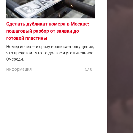
Сделать дубликат номера в Москве:
пошаговый разбор от заявки до
готовой пластины
Номер исчез — и сразу возникает ощущение,
что предстоит что-то долгое и утомительное.
Очереди,
Информация
0