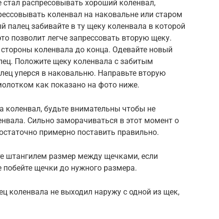
е стал распресовывать хороший коленвал,
рессовывать коленвал на наковальне или старом
 палец забивайте в ту щеку коленвала в которой
это позволит легче запрессовать вторую щеку.
 стороны коленвала до конца. Одевайте новый
лец. Положите щеку коленвала с забитым
лец уперся в наковальню. Направьте вторую
молотком как показано на фото ниже.
а коленвал, будьте внимательны чтобы не
ленвала. Сильно заморачиваться в этот момент о
достаточно примерно поставить правильно.
те штангилем размер между щечками, если
 побейте щечки до нужного размера.
ц коленвала не выходил наружу с одной из щек,