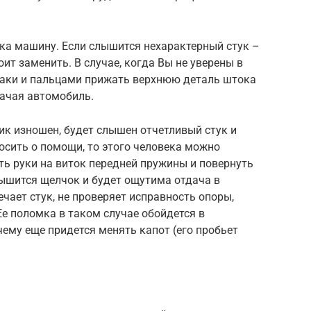
гка машину. Если слышится нехарактерный стук –
оит заменить. В случае, когда Вы не уверены в
паки и пальцами прижать верхнюю деталь штока
качая автомобиль.
ник изношен, будет слышен отчетливый стук и
осить о помощи, то этого человека можно
ть руки на виток передней пружины и повернуть
слышится щелчок и будет ощутима отдача в
ечает стук, не проверяет исправность опоры,
е поломка в таком случае обойдется в
чему еще придется менять капот (его пробьет