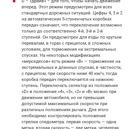
D – «драйв» – для того, чтобы начать движение
вперед. Этот режим предусмотрен для всех
стандартных дорожных ситуаций. Цифры 4, 3 и 2
на автоматических 5-стуненчатых коробках
передач означают, что переключение возможно
только до соответственно 4-й, 3-й и 2-й
ступеней. Он предусмотрен для езды по крутым
перевалам, в горах с прицепом, в сложных
условиях, для торможения на экстремальных
спусках. На некоторых модификациях
«мерседесов» есть режим «В» — торможение на
экстремальных и длинных спусках, в частности,
с прицепом, при скорости ниже 40 км/ч, тогда
коробка передач переключается на нижнюю
ступень. Переключать селектор из положения
«D» в положение «4», «3», «2» и «В» можно при
движении автомобиля, но не превышая
допустимой максимальной скорости при
различных положениях рычага. Для этого
необходимо контролировать положение
стрелки спидометра: первая скорость — одна
метка, вторая скорость — две метки, четвертая