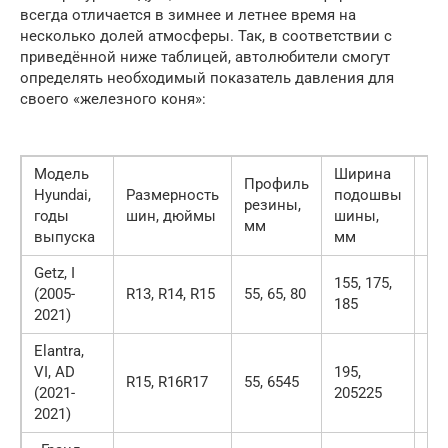
всегда отличается в зимнее и летнее время на
несколько долей атмосферы. Так, в соответствии с
приведённой ниже таблицей, автолюбители смогут
определять необходимый показатель давления для
своего «железного коня»:
Модель
Ширина
Пр
Профиль
Hyundai,
Размерность
подошвы
да
резины,
годы
шин, дюймы
шины,
ле
мм
выпуска
мм
вр
Getz, I
155, 175,
(2005-
R13, R14, R15
55, 65, 80
2,1
185
2021)
Elantra,
VI, AD
195,
R15, R16R17
55, 6545
2,4
(2021-
205225
2021)