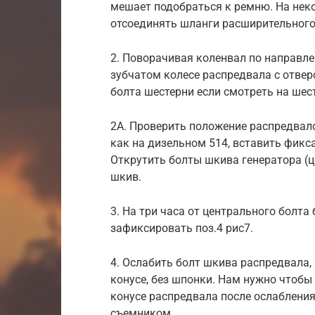
мешает подобраться к ремню. На нек
отсоединять шланги расширительного 
2. Поворачивая коленвал по направл
зубчатом колесе распредвала с отверс
болта шестерни если смотреть на шест
2А. Проверить положение распредвал
как на дизельном 514, вставить фикс
Открутить болты шкива генератора (ц
шкив.
3. На три часа от центрального болта
зафиксировать поз.4 рис7.
4. Ослабить болт шкива распредвала,
конусе, без шпонки. Нам нужно чтоб
конусе распредвала после ослабления
съемником.