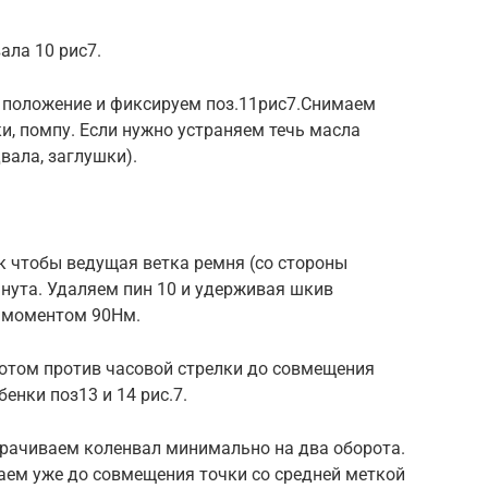
ала 10 рис7.
е положение и фиксируем поз.11рис7.Снимаем
и, помпу. Если нужно устраняем течь масла
вала, заглушки).
к чтобы ведущая ветка ремня (со стороны
нута. Удаляем пин 10 и удерживая шкив
м моментом 90Нм.
ротом против часовой стрелки до совмещения
енки поз13 и 14 рис.7.
орачиваем коленвал минимально на два оборота.
аем уже до совмещения точки со средней меткой