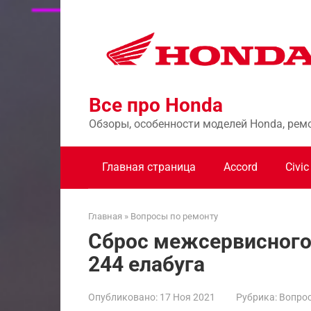
Перейти
к
контенту
Все про Honda
Обзоры, особенности моделей Honda, рем
Главная страница
Accord
Civic
Главная
»
Вопросы по ремонту
Сброс межсервисного
244 елабуга
Опубликовано:
17 Ноя 2021
Рубрика:
Вопрос