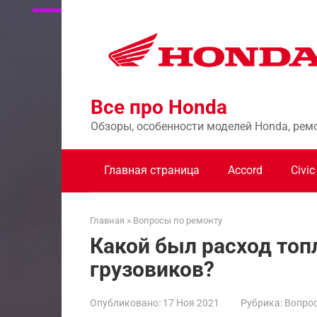
Перейти
к
контенту
Все про Honda
Обзоры, особенности моделей Honda, рем
Главная страница
Accord
Civic
Главная
»
Вопросы по ремонту
Какой был расход топ
грузовиков?
Опубликовано:
17 Ноя 2021
Рубрика:
Вопрос