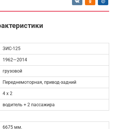
рактеристики
ЗИС-125
1962—2014
грузовой
Переднемоторная, привод-задний
4 х 2
водитель + 2 пассажира
6675 мм.