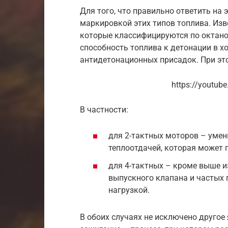
Для того, что правильно ответить на э
маркировкой этих типов топлива. Изве
которые классифицируются по октанов
способность топлива к детонации в х
антидетонационных присадок. При эт
https://youtu
В частности:
для 2-тактных моторов – уме
теплоотдачей, которая может п
для 4-тактных – кроме выше и
выпускного клапана и частых п
нагрузкой.
В обоих случаях не исключено другое 