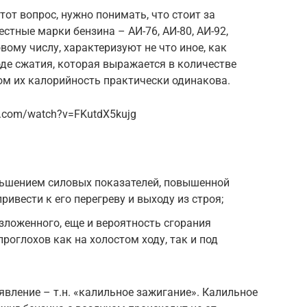
тот вопрос, нужно понимать, что стоит за
стные марки бензина – АИ-76, АИ-80, АИ-92,
ому числу, характеризуют не что иное, как
оде сжатия, которая выражается в количестве
ом их калорийность практически одинакова.
be.com/watch?v=FKutdX5kujg
ньшением силовых показателей, повышенной
ривести к его перегреву и выходу из строя;
зложенного, еще и вероятность сгорания
роглохов как на холостом ходу, так и под
явление – т.н. «калильное зажигание». Калильное