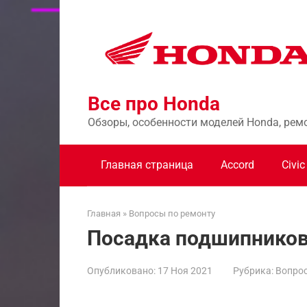
Перейти
к
контенту
Все про Honda
Обзоры, особенности моделей Honda, рем
Главная страница
Accord
Civic
Главная
»
Вопросы по ремонту
Посадка подшипнико
Опубликовано:
17 Ноя 2021
Рубрика:
Вопрос