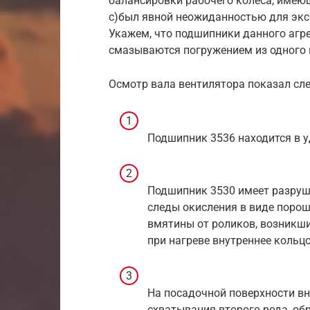
балансировки рабочего колеса, имеющ
с)был явной неожиданностью для экс
Укажем, что подшипники данного агр
смазываются погружением из одного 
Осмотр вала вентилятора показал сл
Подшипник 3536 находится в у
Подшипник 3530 имеет разруше
следы окисления в виде порош
вмятины от роликов, возникши
при нагреве внутреннее кольцо
На посадочной поверхности вн
схватывания второго рода, об