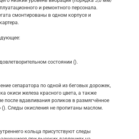
его низкий уровень вибрации (порядка 3,0 мм/
плуатационного и ремонтного персонала.
егата смонтированы в одном корпусе и
картера.
едующее:
довлетворительном состоянии ().
ние сепаратора по одной из беговых дорожек,
ка окиси железа красного цвета, а также
е после вдавливания роликов в размягчённое
 (). Следы окисления не пропитаны маслом.
утреннего кольца присутствуют следы
разующиеся при высоких давлениях на