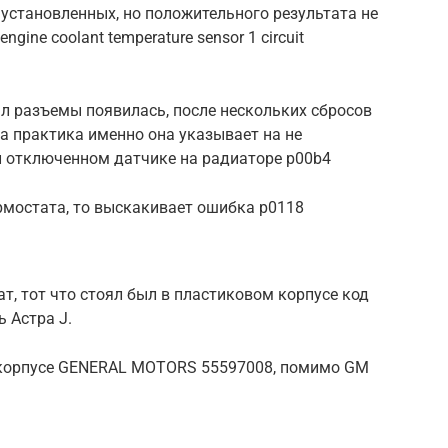
установленных, но положительного результата не
ine coolant temperature sensor 1 circuit
ал разъемы появилась, после нескольких сбросов
ла практика именно она указывает на не
и отключенном датчике на радиаторе p00b4
рмостата, то выскакивает ошибка p0118
, тот что стоял был в пластиковом корпусе код
 Астра J.
 корпусе GENERAL MOTORS 55597008, помимо GM