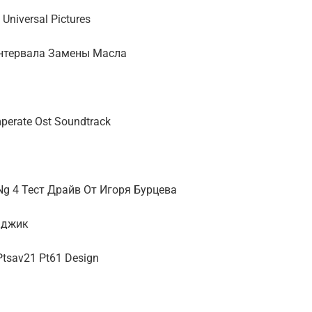
niversal Pictures
Интервала Замены Масла
perate Ost Soundtrack
g 4 Тест Драйв От Игоря Бурцева
аджик
 Ptsav21 Pt61 Design