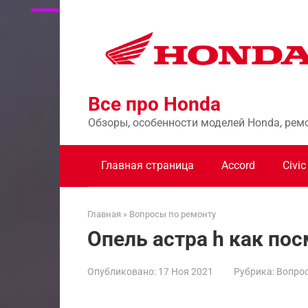
Перейти
к
контенту
Все про Honda
Обзоры, особенности моделей Honda, рем
Главная страница
Accord
Civic
Главная
»
Вопросы по ремонту
Опель астра h как по
Опубликовано:
17 Ноя 2021
Рубрика:
Вопрос