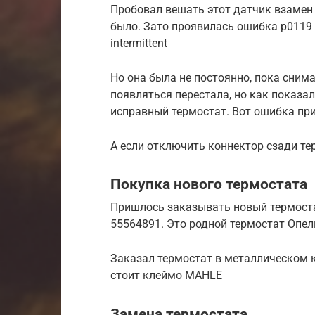
Пробовал вешать этот датчик взамен 
было. Зато проявилась ошибка p0119 eng
intermittent
Но она была не постоянно, пока сним
появляться перестала, но как показа
исправный термостат. Вот ошибка пр
А если отключить коннектор сзади те
Покупка нового термостата
Пришлось заказывать новый термостат
55564891. Это родной термостат Опель
Заказал термостат в металлическом
стоит клеймо MAHLE
Замена термостата