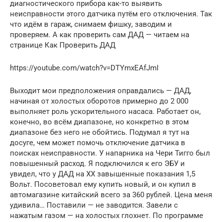
диагностического прибора как-то выявить
неисправности этого датчика путём его отключения. Так
что идём в гараж, снимаем фишку, заводим и
проверяем. А как проверить сам ДАД — читаем на
странице Как Проверить ДАД
https://youtube.com/watch?v=DTYmxEAfJmI
Выходит мои предположения оправдались — ДАД,
начиная от холостых оборотов примерно до 2 000
выполняет роль ускорительного насаса. Работает он,
конечно, во всём диапазоне, но конкретно в этом
диапазоне без него не обойтись. Подумал я тут на
досуге, чем может помочь отключение датчика в
поисках неисправности. У напарника на Чери Тигго был
повышенный расход. Я подключился к его ЭБУ и
увидел, что у ДАД на ХХ завышенные показания 1,5
Вольт. Посоветовал ему купить новый, и он купил в
автомагазине китайский всего за 360 рублей. Цена меня
удивила… Поставили — не заводится. Завели с
нажатым газом — на холостых глохнет. По программе