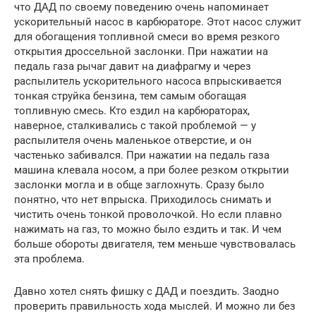
что ДАД по своему поведению очень напоминает
ускорительный насос в карбюраторе. Этот насос служит
для обогащения топливной смеси во время резкого
открытия дроссельной заслонки. При нажатии на
педаль газа рычаг давит на диафрагму и через
распылитель ускорительного насоса впрыскивается
тонкая струйка бензина, тем самым обогащая
топливную смесь. Кто ездил на карбюраторах,
наверное, сталкивались с такой проблемой — у
распылителя очень маленькое отверстие, и он
частенько забивался. При нажатии на педаль газа
машина клевала носом, а при более резком открытии
заслонки могла и в обще заглохнуть. Сразу было
понятно, что нет впрыска. Приходилось снимать и
чистить очень тонкой проволочкой. Но если плавно
нажимать на газ, то можно было ездить и так. И чем
больше обороты двигателя, тем меньше чувствовалась
эта проблема.
Давно хотел снять фишку с ДАД и поездить. Заодно
проверить правильность хода мыслей. И можно ли без