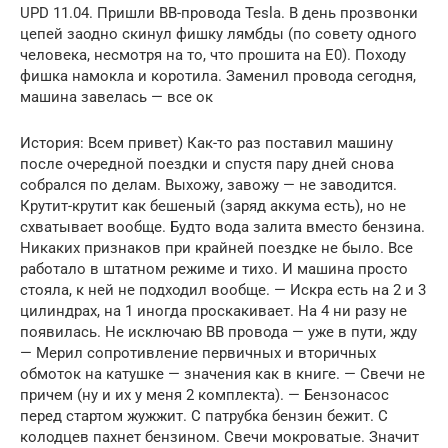
UPD 11.04. Пришли ВВ-провода Tesla. В день прозвонки
цепей заодно скинул фишку лямбды (по совету одного
человека, несмотря на то, что прошита на Е0). Походу
фишка намокла и коротила. Заменил провода сегодня,
машина завелась — все ок
История: Всем привет) Как-то раз поставил машину
после очередной поездки и спустя пару дней снова
собрался по делам. Выхожу, завожу — не заводится.
Крутит-крутит как бешеный (заряд аккума есть), но не
схватывает вообще. Будто вода залита вместо бензина.
Никаких признаков при крайней поездке не было. Все
работало в штатном режиме и тихо. И машина просто
стояла, к ней не подходил вообще. — Искра есть на 2 и 3
цилиндрах, на 1 иногда проскакивает. На 4 ни разу не
появилась. Не исключаю ВВ провода — уже в пути, жду
— Мерил сопротивление первичных и вторичных
обмоток на катушке — значения как в книге. — Свечи не
причем (ну и их у меня 2 комплекта). — Бензонасос
перед стартом жужжит. С патрубка бензин бежит. С
колодцев пахнет бензином. Свечи мокроватые. Значит