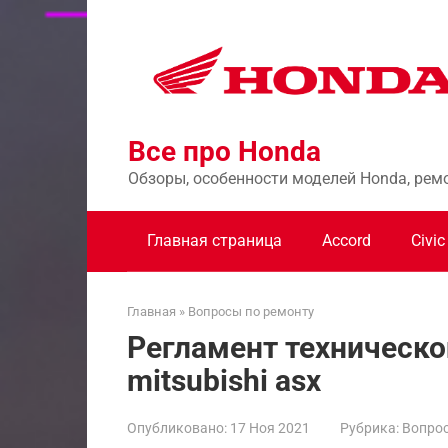
Перейти
к
контенту
Все про Honda
Обзоры, особенности моделей Honda, рем
Главная страница
Accord
Civic
Главная
»
Вопросы по ремонту
Регламент техническ
mitsubishi asx
Опубликовано:
17 Ноя 2021
Рубрика:
Вопрос