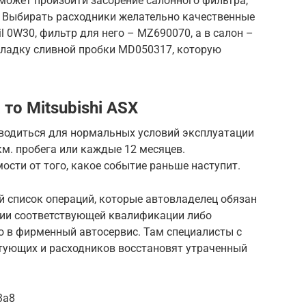
может произойти засорение салонного фильтра,
. Выбирать расходники желательно качественные
 0W30, фильтр для него – MZ690070, а в салон –
кладку сливной пробки MD050317, которую
то Mitsubishi ASX
оводиться для нормальных условий эксплуатации
км. пробега или каждые 12 месяцев.
ости от того, какое событие раньше наступит.
й список операций, которые автовладелец обязан
чии соответствующей квалификации либо
о в фирменный автосервис. Там специалисты с
ующих и расходников восстановят утраченный
3a8