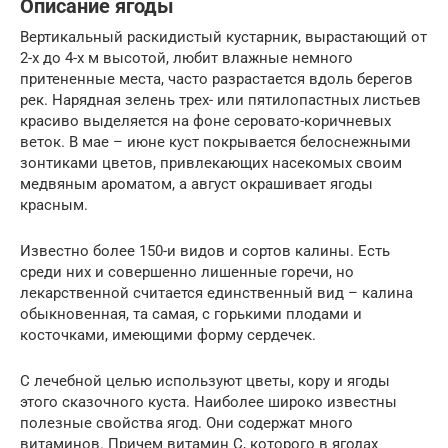
Описание ягоды
Вертикальный раскидистый кустарник, вырастающий от
2-х до 4-х м высотой, любит влажные немного
притененные места, часто разрастается вдоль берегов
рек. Нарядная зелень трех- или пятилопастных листьев
красиво выделяется на фоне серовато-коричневых
веток. В мае – июне куст покрывается белоснежными
зонтиками цветов, привлекающих насекомых своим
медвяным ароматом, а август окрашивает ягоды
красным.
Известно более 150-и видов и сортов калины. Есть
среди них и совершенно лишенные горечи, но
лекарственной считается единственный вид – калина
обыкновенная, та самая, с горькими плодами и
косточками, имеющими форму сердечек.
С лечебной целью используют цветы, кору и ягоды
этого сказочного куста. Наиболее широко известны
полезные свойства ягод. Они содержат много
витаминов. Причем витамин С, которого в ягодах