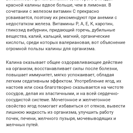
красной калины вдвое больше, чем в лимонах. В
сочетании с железом витамин C прекрасно
усваивается, поэтому их рекомендуют при анемии с
недостатком железа. Витамины Р, А, Е, К, каротин,
гликозид вибурнин, придающий горечь, дубильные
вещества, калий, кальций, магний, органические
кислоты, среди которых валериановая, вот объяснение
огромной пользы калины для организма.
Калина оказывает общее оздоравливающее действие
на организм, восстанавливает силы после болезни,
повышает иммунитет, мягко успокаивает, обладая
легким седативным эффектом. Употребление ягод, их
настоев или сока благотворно сказывается на чистоте
сосудов, делая их эластичными, и на всей сердечно-
сосудистой системе. Мочегонное и желчегонное
свойство ягод помогает избавиться от отеков, вывести
лишнюю жидкость из организма, улучшить работу
почек, печени, желчного пузыря, мочевыводящих и
желчных путей.