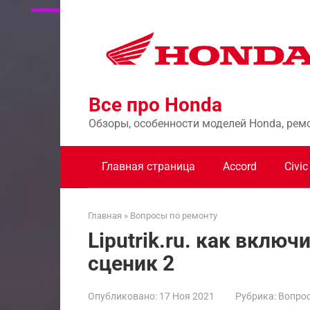
Перейти
к
контенту
Все про Honda
Обзоры, особенности моделей Honda, рем
Главная страница
Accord
Civic
Главная
»
Вопросы по ремонту
Liputrik.ru. как вклю
сценик 2
Опубликовано:
17 Ноя 2021
Рубрика:
Вопрос