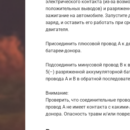
электрического контакта (из-за воз
положительных выводов) и разряжен
зажигание на автомобиле. Запустите 
заряд, и оставить его работать при с
двигателя.
Присоединить плюсовой провод A к дер
батареи-донора.
Подсоединить минусовой провод B к в
5(–) разряженной аккумуляторной бат
провода A и B в обратной последовател
Внимание:
Проверить, что соединительные прово
провод A не имеет контакта с каким
донора. Опасность травм и/или повр