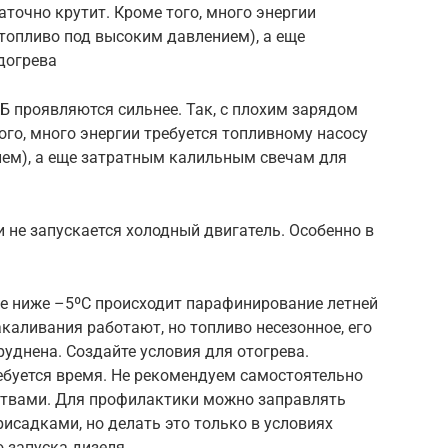
аточно крутит. Кроме того, много энергии
 топливо под высоким давлением), а еще
догрева
Б проявляются сильнее. Так, с плохим зарядом
ого, много энергии требуется топливному насосу
ием), а еще затратным калильным свечам для
и не запускается холодный двигатель. Особенно в
ре ниже –5ºC происходит парафинирование летней
накаливания работают, но топливо несезонное, его
труднена. Создайте условия для отогрева.
ебуется время. Не рекомендуем самостоятельно
ствами. Для профилактики можно заправлять
садками, но делать это только в условиях
 запуска дизеля.