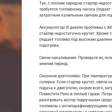
Так, с плохим зарядом стартер недост
требуется топливному насосу (подает
затратным калильным свечам для по
Аккумулятор! В дизеле проблемы с АК
стартер недостаточно крутит. Кроме т
(подает топливо под высоким давлен
подогрева.
Свечи накаливания. Проверьте их, есл
зимний период.
Сезонное дизтопливо. При температу
солярки. Если стартер крутит, свечи 
подача к двигателю, скорее всего, за
Поместите Рено в теплый гараж. Потр
разогревать мотор подручными сред
топливом с антипарафинирующими при
плюсовой температуры и нормального