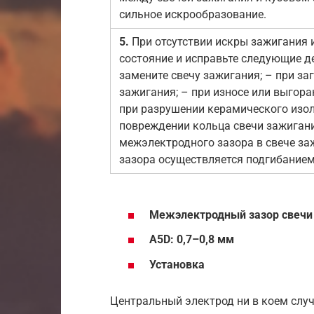
сильное искрообразование.
5.
При отсутствии искры зажигания и
состояние и исправьте следующие д
замените свечу зажигания; – при за
зажигания; – при износе или выгора
при разрушении керамического изол
повреждении кольца свечи зажигани
межэлектродного зазора в свече за
зазора осуществляется подгибанием
Межэлектродный зазор свечи 
А5D: 0,7–0,8 мм
Установка
Центральный электрод ни в коем случа