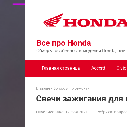
Перейти
к
контенту
Все про Honda
Обзоры, особенности моделей Honda, рем
Главная страница
Accord
Civic
Главная
»
Вопросы по ремонту
Свечи зажигания для 
Опубликовано:
17 Ноя 2021
Рубрика:
Вопрос