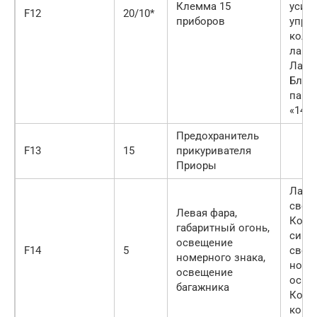
Клемма 15
усил
F12
20/10*
приборов
управ
коло
лампы
Ламп
Блок
парко
«14».
Предохранитель
F13
15
прикуривателя
Приоры
Ламп
света
Левая фара,
Комб
габаритный огонь,
сигн
освещение
F14
5
свет
номерного знака,
номе
освещение
осве
багажника
Конт
конта