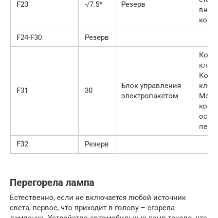
F23
-/7.5*
Резерв
внеш
конта
F24-F30
Резерв
Конт
клем
Конт
Блок управления
клем
F31
30
электропакетом
Моду
конт
осве
пере
F32
Резерв
Перегорела лампа
Естественно, если не включается любой источник
света, первое, что приходит в голову – сгорела
лампочка. Устройство автомобильных ламп таково, что