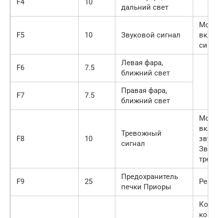
F4
10
дальний свет
Монт
F5
10
Звуковой сигнал
вклю
сигна
Левая фара,
F6
7.5
ближний свет
Правая фара,
F7
7.5
ближний свет
Монт
вклю
Тревожный
F8
10
звуко
сигнал
Звук
трев
Предохранитель
F9
25
Резе
печки Приоры
Комб
конта