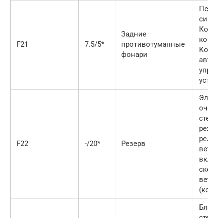
Пере
сигна
Коло
Задние
конта
F21
7.5/5*
противотуманные
Конт
фонари
авто
упра
устан
Элек
очис
стек
режи
реле
F22
-/20*
Резерв
ветро
вклю
скор
ветро
(конт
Блок
стек