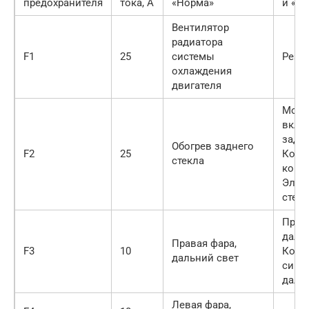
предохранителя
тока, А
«Норма»
и «л
Вентилятор
радиатора
F1
25
системы
Резе
охлаждения
двигателя
Монт
вклю
задне
Обогрев заднего
F2
25
Конт
стекла
конта
Элем
стекл
Прав
дальн
Правая фара,
F3
10
Комб
дальний свет
сигн
дальн
Левая фара,