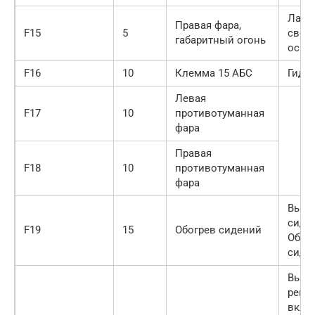
Ламп
Правая фара,
F15
5
свет
габаритный огонь
осве
F16
10
Клемма 15 АБС
Гидро
Левая
F17
10
противотуманная
фара
Правая
F18
10
противотуманная
фара
Выкл
сиден
F19
15
Обогрев сидений
Обог
сиде
Выкл
реци
вклю