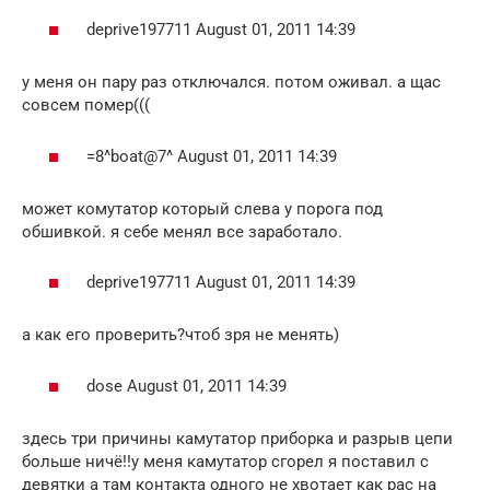
deprive197711 August 01, 2011 14:39
у меня он пару раз отключался. потом оживал. а щас
совсем помер(((
=8^boat@7^ August 01, 2011 14:39
может комутатор который слева у порога под
обшивкой. я себе менял все заработало.
deprive197711 August 01, 2011 14:39
а как его проверить?чтоб зря не менять)
dose August 01, 2011 14:39
здесь три причины камутатор приборка и разрыв цепи
больше ничё!!у меня камутатор сгорел я поставил с
девятки а там контакта одного не хвотает как рас на