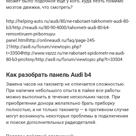
Может было подобное еще у кого, куда лезть помимо
мозгов движки, что смотреть?
http://helping-auto.ru/audi/80/ne-rabotaet-takhometr-audi-80-
b3/http://reaudi.ru/80-90-4000/tahometr-audi-80-b4-
remontiruem-pribornuyu-
panel.htmlhttp://onlineaudi.ru/faq/page-245-
21http://as8.ru/forum/viewtopic.php?
t=33504http://www.vazzz.ru/ne-rabotaet-spidometr-na-audi-
80-b3-prichiny/http://as8.ru/forum/viewtopic.php?t=33504
Как разобрать панель Audi b4
Замена часов на тахометр не отличается сложностью.
При наличии небольшого опыта в пайке все работы
можно выполнить в течение нескольких часов. При
приобретении донора желательно брать приборку
полностью, а не только тахометр — в противном случае
могут возникнуть некоторые проблемы в подключении
и поиске дополнительных радиодеталей.