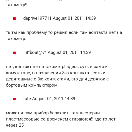
тахометр!!
deprive197711 August 01, 2011 14:39
тк ты как проблему то решил если там еонтакта нет на
тахометр.
=8^boat@7^ August 01, 2011 14:39
нет, контакт не на тахометр! здесь суть в самом
комутаторе, в назначении 8го контакта.. есть и
девятошные с 8ю контактами, это для девяток с
бортовым компьютером.
fate August 01, 2011 14:39
может и сам прибор барахлит. там шестерни
пластмассовые со временем стираются!! где то лет
через 25