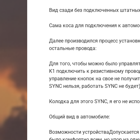
Вид сзади без подключенных штатных
Сама коса для подключения к автом
Далее производился процесс установ
остальные провода:
Для того, чтобы можно было управлят
K1 подключить к резистивному провод
управление кнопок на свое не получит
SYNC нельзя, работать SYNC не будет)
Колодка для этого SYNC, я его не испо
Общий вид в автомобиле:
Возможности устройстваДопускается 
было комфортно всем, но упор на одну