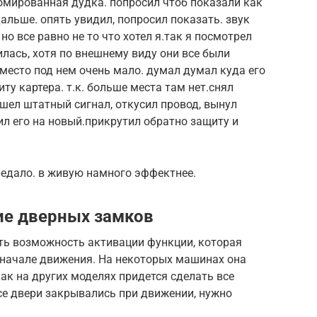
омированная дудка. попросил чтоб показали как
альше. опять увидил, попросил показать. звук
 но все равно не то что хотел я.так я посмотрел
лась, хотя по внешнему виду они все были
место под нем очень мало. думал думал куда его
ту картера. т.к. больше места там нет.снял
шел штатный сигнал, откусил провод, вынул
ил его на новый.прикрутил обратно защиту и
ередало. в живую намного эффектнее.
ие дверных замков
сть возможность активации функции, которая
 начале движения. На некоторых машинах она
как на других моделях придется сделать все
се двери закрывались при движении, нужно