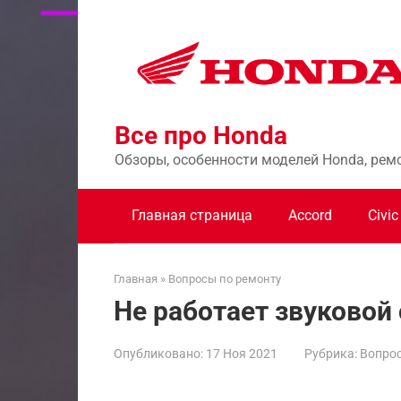
Перейти
к
контенту
Все про Honda
Обзоры, особенности моделей Honda, рем
Главная страница
Accord
Civic
Главная
»
Вопросы по ремонту
Не работает звуковой 
Опубликовано:
17 Ноя 2021
Рубрика:
Вопрос