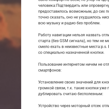
человека:Подтвердить или опровергнут
предоставилось возможным, до сих по
точно сказать, оно не ухудшилось ни
всю музыку и радио без проблем.
Работу навигации нельзя назвать отли
старта (без GSM сигнала), но тем не 
смело ехать в неизвестные места:p.s.
со специально назначенной кнопки.
Пользование интернетом ничем не от
смартфонов:
Установление своих значений для кно
громкой связи, т.к. такие кнопки уже
дублировать считаю бесполезным:
Устройство через моторный отсек отл