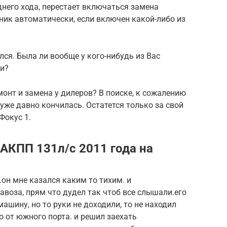
днего хода, перестает включаться замена
ник автоматически, если включен какой-либо из
ался. Была ли вообще у кого-нибудь из Вас
ли?
онт и замена у дилеров? В поиске, к сожалению
уже давно кончилась. Остатется только за свой
Фокус 1.
 АКПП 131л/с 2011 года на
он мне казался каким то тихим. и
авоза, прям что дудел так чтоб все слышали.его
ашину, но то руки не доходили, то не находил
о от южного порта. и решил заехать