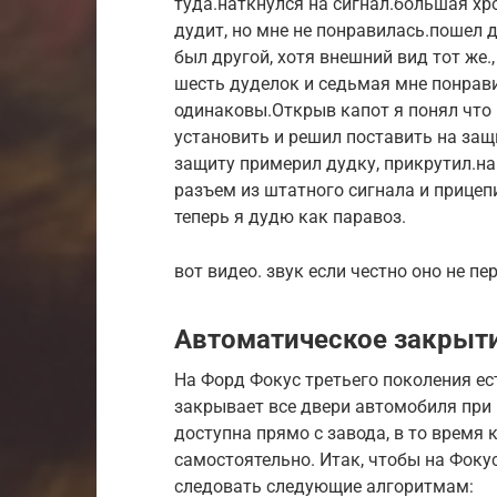
туда.наткнулся на сигнал.большая хр
дудит, но мне не понравилась.пошел д
был другой, хотя внешний вид тот же.,
шесть дуделок и седьмая мне понрави
одинаковы.Открыв капот я понял что 
установить и решил поставить на защи
защиту примерил дудку, прикрутил.на
разъем из штатного сигнала и прицеп
теперь я дудю как паравоз.
вот видео. звук если честно оно не п
Автоматическое закрыт
На Форд Фокус третьего поколения е
закрывает все двери автомобиля при
доступна прямо с завода, в то время 
самостоятельно. Итак, чтобы на Фоку
следовать следующие алгоритмам: