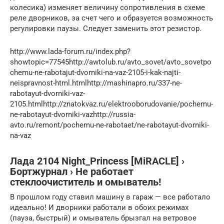
колесика) изменяет величину сопротивления в схеме
реле дворников, за счет чего и образуется возможность
регулировки паузы. Следует заменить этот резистор.
http://www.lada-forum.ru/index.php?
showtopic=77545http://awtolub.ru/avto_sovet/avto_sovetpo
chemu-ne-rabotajut-dvorniki-na-vaz-2105-i-kak-najti-
neispravnost-html.htmlhttp://mashinapro.ru/337-ne-
rabotayut-dvorniki-vaz-
2105.htmlhttp://znatokvaz.ru/elektrooborudovanie/pochemu-
ne-rabotayut-dvorniki-vazhttp://russia-
avto.ru/remont/pochemu-ne-rabotaet/ne-rabotayut-dvorniki-
na-vaz
Лада 2104 Night_Princess [MiRACLE] ›
Бортжурнал › Не работает
стеклоочиститель и омыватель!
В прошлом году ставил машину в гараж — все работало
идеально! И дворники работали в обоих режимах
(пауза, быстрый) и омыватель брызгал на ветровое