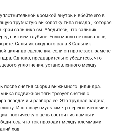
уплотнительной кромкой внутрь и вбейте его в
ящую трубчатую выколотку типа гнезда , которая
 край сальника см. Убедитесь, что сальник
ред снятием глубине. Если масло не сливалось,
верьте. Сальник входного вала 8 Сальник
й цилиндр сцепления; если он протекает, замене
дра, Однако, предварительно убедитесь, что
ьцевого уплотнения, установленного между
ь после снятия сборки выжимного цилиндра.
ьника подвижной тяги требует снятия с
а передачи и разбора ее. Это трудная задача,
алисту. Используя мультиметр переключенный в
диагностическую цепь состоит из лампы и
убедитесь, что ток проходит между клеммами
дний ход.