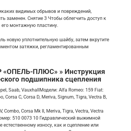
 никаких видимых обрывов и повреждений,
ь заменен. Снятие 3 Чтобы облегчить доступ к
 его монтажную пластину.
ль новую уплотнительную шайбу, затем вкрутите
моментом затяжки, регламентированным
«ОПЕЛЬ-ПЛЮС» » Инструкция
еского подшипника сцепления
pel, Saab, VauxhallМодели: Alfa Romeo: 159 Fiat:
, Corsa C, Corsa D, Meriva, Signum, Tigra, Vectra B,
V, Combo, Corsa Mk II, Meriva, Tigra, Vectra, Vectra
ый номер: 510 0073 10 Гидравлический выжимной
 естественному износу, как и сцепление или