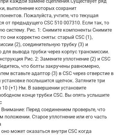
 при каждой замене сцепления.Существует ряд
ки, выполнение которых сохранит
онентов. Пожалуйста, учтите, что текущая
я от предыдущего CSC 510 007310. Если так, то
ю систему. Рис. 1: Снимите компоненты Снимите
о они корректно сняты: старый CSC (1),
ссии (2), соединительную трубку (3) и
ю для вывода трубки через корпус трансмиссии.
нструкция Рис. 2: Замените уплотнение (2) и CSC
Убедитесь, что болты закручены равномерно,
ем вставьте адаптор (3) в CSC через отверстие в
 установке послышится щелчок. Затяните три
10 (+1) Нм. В завершении установите
свободном конце трубки CSC. Вы опять услышите
с
 Внимание: Перед соединением проверьте, что
 положении. Старое уплотнение или его часть
а
о оно может оказаться внутри CSC когда