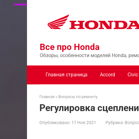
Перейти
к
контенту
Все про Honda
Обзоры, особенности моделей Honda, рем
Главная страница
Accord
Civic
Главная
»
Вопросы по ремонту
Регулировка сцепления
Опубликовано:
17 Ноя 2021
Рубрика:
Вопрос