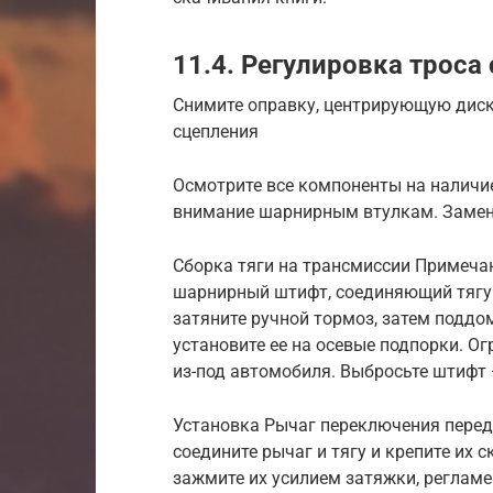
11.4. Регулировка троса
Снимите оправку, центрирующую диск
сцепления
Осмотрите все компоненты на наличие
внимание шарнирным втулкам. Замен
Сборка тяги на трансмиссии Примечан
шарнирный штифт, соединяющий тягу с
затяните ручной тормоз, затем подд
установите ее на осевые подпорки. О
из-под автомобиля. Выбросьте штифт 
Установка Рычаг переключения переда
соедините рычаг и тягу и крепите их 
зажмите их усилием затяжки, регла