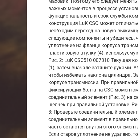
маховик. Поэтому его следует менять
важных моментов в процессе установ
функциональность и срок службы комп
конструкция LuK CSC может отличатьс
необходим переход на новую выжимну
следующие компоненты и убедитесь, чт
уплотнение на фланце корпуса трансми
пластиковую втулку (4), используему
Рис. 2: LuK CSC510 007310 Текущая ко
(1), затем вначале затяните руками. 
чтобы избежать наклона цилиндра. Зат
корпусе трансмиссии. При правильной
фиксирующих болта на CSC моментом 
соединительный элемент (Рис. 3) на 
щелчек при правильной установке. Ри
3: Проверьте соединительный элемент
соединительный элемент в правильном
часто остаются внутри этого элемент
Если старое уплотнение не удалено, т