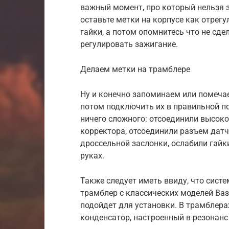
важный момент, про который нельзя 
оставьте метки на корпусе как отрегу
гайки, а потом опомнитесь что не сде
регулировать зажигание.
Делаем метки на трамблере
Ну и конечно запоминаем или помеча
потом подключить их в правильной по
ничего сложного: отсоединили высоко
корректора, отсоединили разъем дат
дроссельной заслонки, ослабили гайки
руках.
Также следует иметь ввиду, что систе
трамблер с классических моделей Ва
подойдет для установки. В трамблерах
конденсатор, настроенный в резонанс