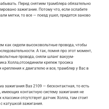
забывать. Перед снятием трамблера обязательно
лировано зажигание. Потому что, если ослабите
лали метки, то все — поезд ушел, придется заново
ем как сидели высоковольтные провода, чтобы
следовательности. А так, помня про этот момент,
вольтные провода, сняли шланг вакуум-
чика Холла,отсоединили крепеж тросика
 крепления к двигателю и все, трамблер у Вас в
ма зажигания Ваз 2109 — бесконтактная, то есть
з, имеющих контактную систему зажигания не
 классики отсутствует датчик Холла, там стоит
 с катушкой зажигания.