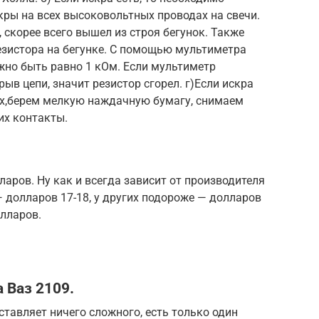
кры на всех высоковольтных проводах на свечи.
, скорее всего вышел из строя бегунок. Также
езистора на бегунке. С помощью мультиметра
жно быть равно 1 кОм. Если мультиметр
ыв цепи, значит резистор сгорел. г)Если искра
рах,берем мелкую наждачную бумагу, снимаем
их контакты.
ларов. Ну как и всегда зависит от производителя
— долларов 17-18, у других подороже — долларов
олларов.
 Ваз 2109.
тавляет ничего сложного, есть только один