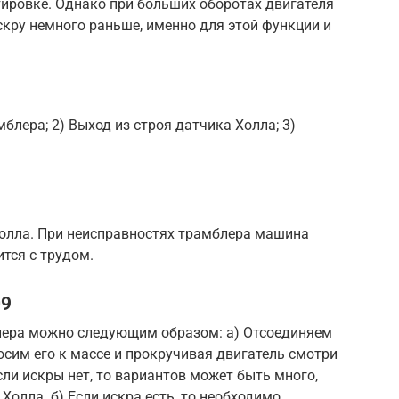
тировке. Однако при больших оборотах двигателя
кру немного раньше, именно для этой функции и
блера; 2) Выход из строя датчика Холла; 3)
Холла. При неисправностях трамблера машина
ится с трудом.
09
лера можно следующим образом: а) Отсоединяем
сим его к массе и прокручивая двигатель смотри
сли искры нет, то вариантов может быть много,
 Холла. б) Если искра есть, то необходимо