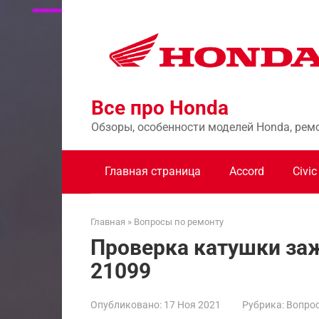
Перейти
к
контенту
Все про Honda
Обзоры, особенности моделей Honda, рем
Главная страница
Accord
Civic
Главная
»
Вопросы по ремонту
Проверка катушки заж
21099
Опубликовано:
17 Ноя 2021
Рубрика:
Вопрос