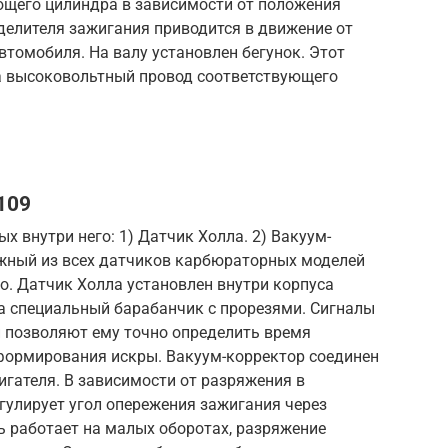
щего цилиндра в зависимости от положения
делителя зажигания приводится в движение от
втомобиля. На валу установлен бегунок. Этот
на высоковольтный провод соответствующего
109
 внутри него: 1) Датчик Холла. 2) Вакуум-
жный из всех датчиков карбюраторных моделей
во. Датчик Холла установлен внутри корпуса
на специальный барабанчик с прорезями. Сигналы
и позволяют ему точно определить время
формирования искры. Вакуум-корректор соединен
гателя. В зависимости от разряжения в
гулирует угол опережения зажигания через
ь работает на малых оборотах, разряжение