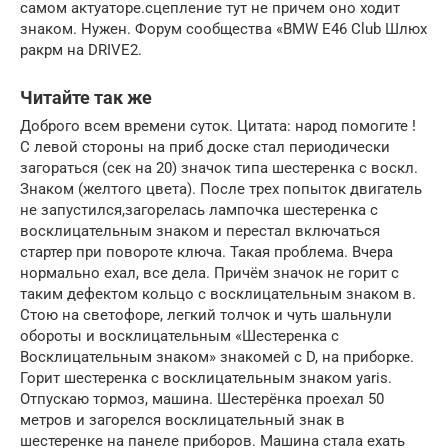
самом актуаторе.сцепление тут не причем оно ходит
знаком. Нужен. Форум сообщества «BMW E46 Club Шлюх
ракрм на DRIVE2.
Читайте так же
Доброго всем времени суток. Цитата: народ помогите !
С левой стороны на приб доске стал периодически
загораться (сек на 20) значок типа шестеренка с воскл.
Знаком (желтого цвета). После трех попыток двигатель
не запустился,загорелась лампочка шестеренка с
восклицательным знаком и перестал включаться
стартер при повороте ключа. Такая проблема. Вчера
нормально ехал, все дела. Причём значок не горит с
таким дефектом кольцо с восклицательным знаком в.
Стою на светофоре, легкий толчок и чуть шальнули
обороты и восклицательным «Шестеренка с
Восклицательным знаком» знакомей с D, на приборке.
Горит шестеренка с восклицательным знаком yaris.
Отпускаю тормоз, машина. Шестерёнка проехал 50
метров и загорелся восклицательный знак в
шестеренке на панеле приборов. Машина стала ехать