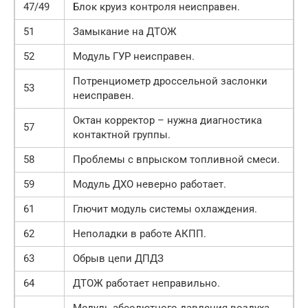
47/49
Блок круиз контроля неисправен.
51
Замыкание на ДТОЖ
52
Модуль ГУР неисправен.
Потренциометр дроссельной заслонки
53
неисправен.
Октан корректор – нужна диагностика
57
контактной группы.
58
Проблемы с впрыском топливной смеси.
59
Модуль ДХО неверно работает.
61
Глючит модуль системы охлаждения.
62
Неполадки в работе АКПП.
63
Обрыв цепи ДПДЗ
64
ДТОЖ работает неправильно.
Модуль абсолютного давления воздуха