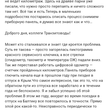
не ведет километраж. Здесь на драйве парни уже
писали, что нужно просто перепаять и ничего сложного
там нет. Всё так и есть.Теперь в маленьких
подробностях постараюсь описать процесс:снимаем
приборную панель, я думаю все знают как и что…
Доброго дня, коллеги Транзитоводы!
Может кто сталкивался и знает где кроется проблема.
Суть ее такова — просто загорелась пиктограмма
красного сервисного ключика, а все стрелки
(спидометр, тахометр и температура ОЖ) падали вниз.
Так же переставал работать цифровой одометр —
счетчик пройденных километров.Панель приборов
глючить начала еще в прошлом году при пездке в
отпуск в Крым.Что самое интересное, так это то, что на
обратном пути из отпуска все заработало и в течении
года не беспокоило. Я и забыл успешно об этой
проблеме.В этом же году, аккурат во время поездки в
отпуск на Балтику все повторилось в точности. Прямо
злой рок какой-то. Неисправность периодически то