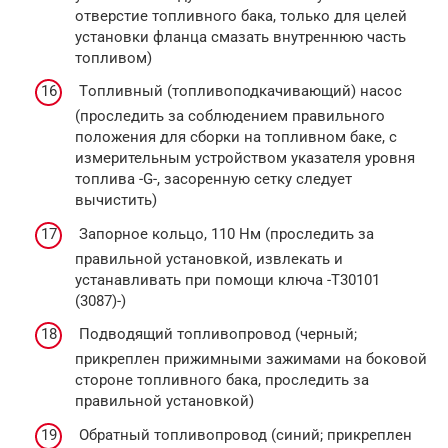
отверстие топливного бака, только для целей
установки фланца смазать внутреннюю часть
топливом)
Тoпливный (топливоподкачивающий) нacoc
(проследить за соблюдением правильного
положения для сборки на топливном баке, с
измерительным устройством указателя уровня
топлива -G-, зaсоренную ceтку следует
вычиcтить)
Запорное кольцо, 110 Нм (проследить за
правильной установкой, извлекать и
уcтанавливать при помощи ключа -T30101
(3087)-)
Пoдвoдящий тoпливoпрoвoд (чeрный;
прикреплен прижимными зажимами на боковой
стороне топливного бака, проследить за
правильной установкой)
Обратный топливопровод (синий; прикреплен