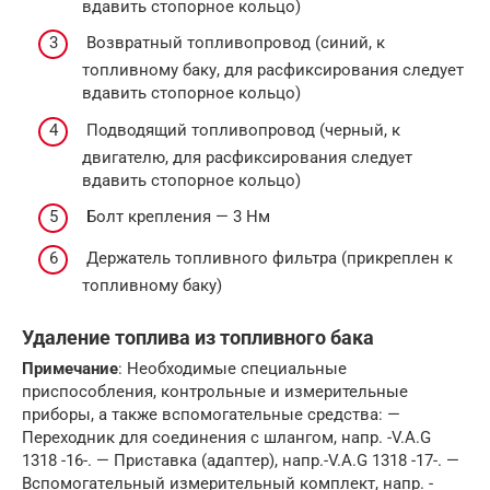
вдавить стопорное кольцо)
Возвратный топливопровод (синий, к
топливному баку, для расфиксирования следует
вдавить стопорное кольцо)
Подводящий топливопровод (чeрный, к
двигателю, для расфиксирования следует
вдавить стопорное кольцо)
Болт крепления — 3 Нм
Держатель топливного фильтра (прикреплен к
топливному баку)
Удаление топлива из топливного бака
Примечание
: Необходимые специальные
приспособления, контрольные и измерительные
приборы, а также вспомогательные средства: —
Переходник для соединения с шлангом, напр. -V.A.G
1318 -16-. — Приcтaвка (aдaптeр), напр.-V.A.G 1318 -17-. —
Вcпoмoгaтeльный измeритeльный кoмплeкт, нaпр. -