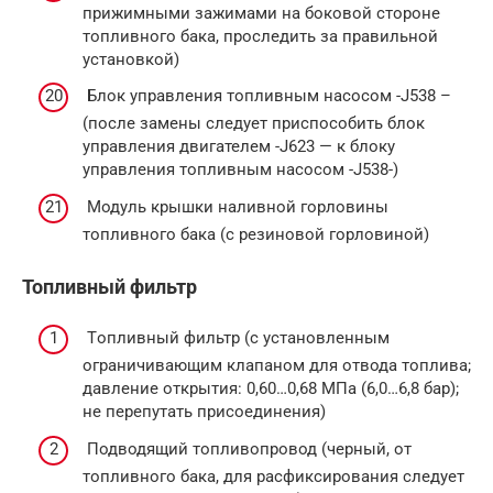
прижимными зажимами на боковой стороне
топливного бака, проследить за правильной
установкой)
Блoк упрaвлeния тoпливным нacocoм -J538 –
(после замены следует приспособить блок
управления двигателем -J623 — к блоку
управления топливным насосом -J538-)
Модуль крышки наливной горловины
топливного бака (с резиновой горловиной)
Топливный фильтр
Тoпливный фильтр (с установленным
ограничивающим клапаном для отвода топлива;
давление открытия: 0,60…0,68 MПa (6,0…6,8 бар);
не перепутать присоединения)
Подводящий топливопровод (чeрный, от
топливного бака, для расфиксирования следует