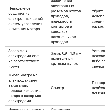
соединение
электронных
Ненадежное
разъемов жгутов
Убрите
соединение
проводов,
неисправ
электронных цепей
надежность
соединен
систем управления
контактов в
разъемах
и питания мотора
колодках
наконечников
проводов
Зазор меж
Установит
Зазор 0,9 –1,0 мм
электродами свеч
подходящ
проверяется
не соответствует
либо пом
круглым щупом
норме
свечки
Много нагара на
электродах свеч
Проверьте
зажигания;
Осмотр
необходи
попадание частиц
поменяйте
нагара в зазор меж
электродами
Неисправны свечки
Отсутствие