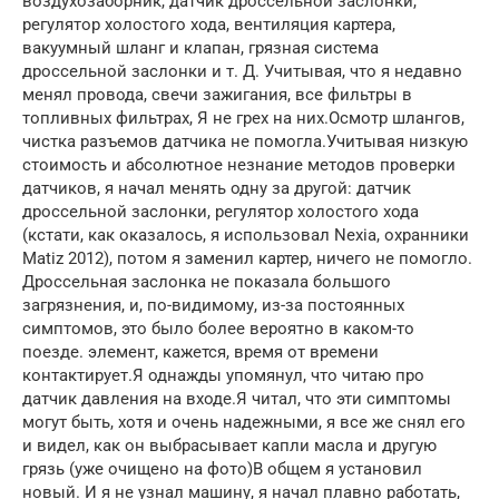
воздухозаборник, датчик дроссельной заслонки,
регулятор холостого хода, вентиляция картера,
вакуумный шланг и клапан, грязная система
дроссельной заслонки и т. Д. Учитывая, что я недавно
менял провода, свечи зажигания, все фильтры в
топливных фильтрах, Я не грех на них.Осмотр шлангов,
чистка разъемов датчика не помогла.Учитывая низкую
стоимость и абсолютное незнание методов проверки
датчиков, я начал менять одну за другой: датчик
дроссельной заслонки, регулятор холостого хода
(кстати, как оказалось, я использовал Nexia, охранники
Matiz 2012), потом я заменил картер, ничего не помогло.
Дроссельная заслонка не показала большого
загрязнения, и, по-видимому, из-за постоянных
симптомов, это было более вероятно в каком-то
поезде. элемент, кажется, время от времени
контактирует.Я однажды упомянул, что читаю про
датчик давления на входе.Я читал, что эти симптомы
могут быть, хотя и очень надежными, я все же снял его
и видел, как он выбрасывает капли масла и другую
грязь (уже очищено на фото)В общем я установил
новый. И я не узнал машину, я начал плавно работать,