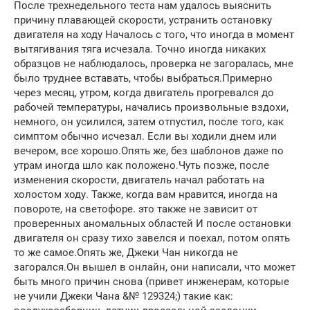
После трехнедельного теста нам удалось выяснить
причину плавающей скорости, устранить остановку
двигателя на ходу Началось с того, что иногда в момент
вытягивания тяга исчезала. Точно иногда никаких
образцов не наблюдалось, проверка не загоралась, мне
было труднее вставать, чтобы выбраться.Примерно
через месяц, утром, когда двигатель прогревался до
рабочей температуры, начались произвольные вздохи,
немного, он усилился, затем отпустил, после того, как
симптом обычно исчезал. Если вы ходили днем ​​или
вечером, все хорошо.Опять же, без шаблонов даже по
утрам иногда шло как положено.Чуть позже, после
изменения скорости, двигатель начал работать на
холостом ходу. Также, когда вам нравится, иногда на
повороте, на светофоре. это также не зависит от
проверенных аномальных областей И после остановки
двигателя он сразу тихо завелся и поехал, потом опять
то же самое.Опять же, Джеки Чан никогда не
загорался.Он вышел в онлайн, они написали, что может
быть много причин снова (привет инженерам, которые
не учили Джеки Чана &№ 129324;) такие как: