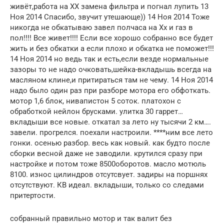
живёт,работа на ХХ замена фильтра и погнал лупить 13
Ноя 2014 Спасибо, звучит утешающе)) 14 Ноя 2014 Тоже
никогда не обкатываю завел полчаса на Хх и газ в
пол!!!! Все живет!!!! Если все хорошо собранно все будет
жить и без обкатки а если плохо и обкатка не поможет!!!
14 Ноя 2014 но ведь так и есть,если везде нормальные
зазоры то не надо очковать,шейка-вкладышь всегда на
масляном клине,и притираться там не чему. 14 Ноя 2014
надо было один раз при разборе мотора его обфоткать.
мотор 1,6 блок, нивапистон 5 соток. платохон с
обработкой нейлон брусками. улитка 30 гаррет…
вкладыши все новые. откатал за лето ну тысячи 2 км….
завели. прогрелся. поехали настроили. ****ним все лето
гонки. осенью разбор. весь как новый. как будто после
сборки весной даже не заводили. крутился сразу при
настройке и потом тоже 8500оборотов. масло мотюль
8100. износ цилиндров отсутсвует. задиры на поршнях
отсутствуют. КВ идеал. вкладыши, только со следами
притертости.
собранный правильно мотор и так валит без