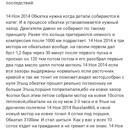
последствий.
14 Ноя 2014 Обкатка нужна когда детали собираются в
натяг. И в процессе обкатки устанавливается нужный
зазор. Двигатели давно не собирают по такому
принципу. Разве что кольца притираются немного и
компрессия после 1000 км подрастает. 14 Ноя 2014 я три
мотора не обкатывал вообще. на своем первом дал
буст 1,2 бара через 30 минут после первого пуска и
проехал он 120 ткм потом потом я его разобрал первые
два года масло шелл потом мотюль 14 Ноя 2014 если
все зазоры выдержаны нормально.если расточник
кривой и так же точит не поможет,видел мотор,собран с
нуля 3тыщ обкатки прошел реально потихоньку не
больше 3тыш,поршня поприлипали,ибо на ковке зазор
4сотки был.этим летом собрали мотор на ковке 10соток
тепловой,обкатали на хх ну мож 2-3 часа и в 9тык на
дрочелях полетели 14 Ноя 2014 Russlan865, я свой
новый мотор на ковке точил 4 сотки под поршня.
Обкатал 3100км. И стал шиться. Как у вас у всех 10
соток ездит на гражданке и не гремит я не знаю. 14 Ноя