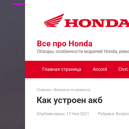
Перейти
к
контенту
Все про Honda
Обзоры, особенности моделей Honda, рем
Главная страница
Accord
Civic
Главная
»
Вопросы по ремонту
Как устроен акб
Опубликовано:
17 Ноя 2021
Рубрика:
Вопрос