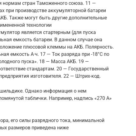
и нормам стран Таможенного союза. 11 —
ах при производстве аккумуляторной батареи
КБ. Также могут быть другие дополнительные
римененной технологии
кумулятор является стартерным (для пуска
ьная емкость батареи. В данном случае она
сположение плюсовой клеммы на АКБ. Полярность.
ная емкость А·ч. 17 — Ток разряда при -18°C по
олодного пуска». 18 — Масса АКБ. 19 —
оответствие стандартам. 20 — Государственный
 предприятия изготовителя. 22 — Штрих-код.
а шильдике. Однако информация о нем
упомянутой таблички. Например, надпись «270 А»
ора, его силы разрядного тока, минимальной
ных размеров приведена ниже