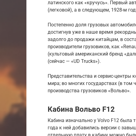
латинского как «кручусь». Первый ав
(легковой), а в следующем, 1928-м г
Постепенно доля грузовых автомобил
достигнув уже в наше время рекордны
задолго до продажи китайцам, в сост
производители грузовиков, как «Renaul
(культовый американский бренд «даль
(сейчас — «UD Trucks»).
Представительства и сервис-центры к
мира; во многих государствах (в том 
производства грузовиков «Вольво».
Кабина Вольво F12
Кабина изначально у Volvo F12 была т
года к ней добавились версии с завыш
отдельную плату в кабину можно был