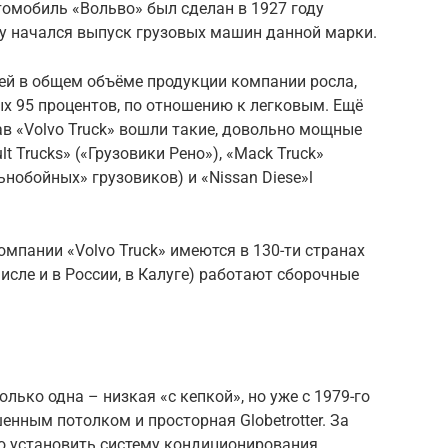
томобиль «Вольво» был сделан в 1927 году
оду начался выпуск грузовых машин данной марки.
ей в общем объёме продукции компании росла,
х 95 процентов, по отношению к легковым. Ещё
ав «Volvo Truck» вошли такие, довольно мощные
t Trucks» («Грузовики Рено»), «Mack Truck»
нобойных» грузовиков) и «Nissan Diese»l
омпании «Volvo Truck» имеются в 130-ти странах
числе и в России, в Калуге) работают сборочные
олько одна – низкая «с кепкой», но уже с 1979-го
енным потолком и просторная Globetrotter. За
о установить систему кондиционирования