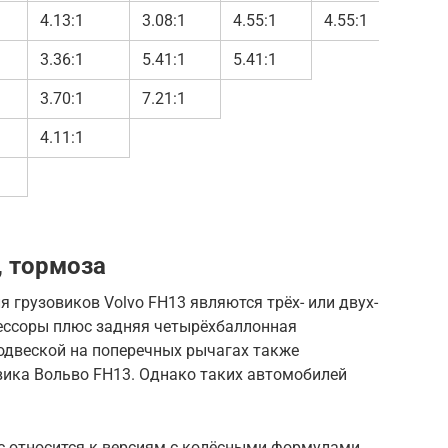
4.13:1
3.08:1
4.55:1
4.55:1
3.36:1
5.41:1
5.41:1
3.70:1
7.21:1
4.11:1
, тормоза
 грузовиков Volvo FH13 являются трёх- или двух-
ессоры плюс задняя четырёхбаллонная
одвеской на поперечных рычагах также
вика Вольво FH13. Однако таких автомобилей
с относится к версиям с колёсными формулами