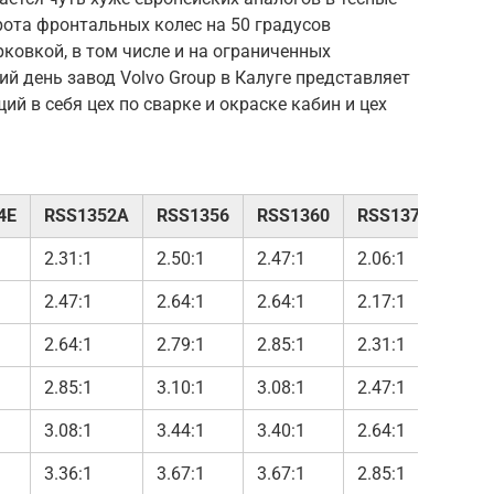
рота фронтальных колес на 50 градусов
рковкой, в том числе и на ограниченных
ий день завод Volvo Group в Калуге представляет
й в себя цех по сварке и окраске кабин и цех
4E
RSS1352A
RSS1356
RSS1360
RSS1370A/B
2.31:1
2.50:1
2.47:1
2.06:1
2.47:1
2.64:1
2.64:1
2.17:1
2.64:1
2.79:1
2.85:1
2.31:1
2.85:1
3.10:1
3.08:1
2.47:1
3.08:1
3.44:1
3.40:1
2.64:1
3.36:1
3.67:1
3.67:1
2.85:1