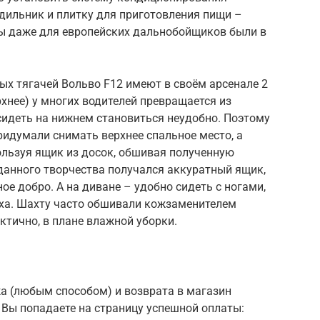
одильник и плитку для приготовления пищи –
ды даже для европейских дальнобойщиков были в
ых тягачей Вольво F12 имеют в своём арсенале 2
рхнее) у многих водителей превращается из
сидеть на нижнем становиться неудобно. Поэтому
идумали снимать верхнее спальное место, а
ользуя ящик из досок, обшивая полученную
 данного творчества получался аккуратный ящик,
е добро. А на диване – удобно сидеть с ногами,
ха. Шахту часто обшивали кожзаменителем
актично, в плане влажной уборки.
а (любым способом) и возврата в магазин
мы Вы попадаете на страницу успешной оплаты: