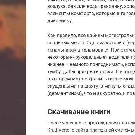
воздуха, бак для воды, раковину, хол
элементы комфорта, которые в те го
диковинку.
Как правило, все кабины магистральн
спальных места. Одно из которых (ве
«спальника» в «хламовик». При этом 
некоторые «рукодельные» водители пр
нижнее – немного приподнимать, исп
тумбу, дабы прикрыть доски. В итоге
в котором можно хранить всевозможно
спущенными на шахту, в минуты отды
(дермантином), что и аккуратно, и пр
Скачивание книги
После успешного прохождения платеж
KrutilVertel с сайта платежной систе