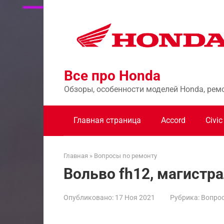
Перейти
к
контенту
Все про Honda
Обзоры, особенности моделей Honda, рем
Главная страница
Accord
Civic
Главная
»
Вопросы по ремонту
Вольво fh12, магистр
Опубликовано:
17 Ноя 2021
Рубрика:
Вопрос