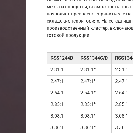
места и повороты, возможность пово
позволяет прекрасно справиться с па
складских территориях. На сегодняшн
производственный кластер, включающи
готовой продукции.
RSS1244B
RSS1344C/D
RSS134
2.31:1
2.31:1*
2.31:1
2.47:1
2.47:1*
2.47:1
2.64:1
2.64:1*
2.64:1
2.85:1
2.85:1*
2.85:1
3.08:1
3.08:1*
3.08:1
3.36:1
3.36:1*
3.36:1