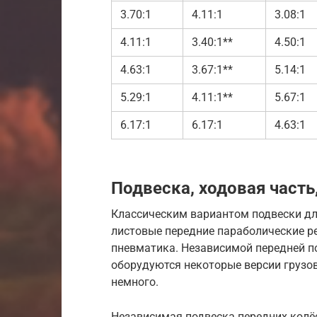
3.70:1
4.11:1
3.08:1
4.11:1
3.40:1**
4.50:1
4.63:1
3.67:1**
5.14:1
5.29:1
4.11:1**
5.67:1
6.17:1
6.17:1
4.63:1
Подвеска, ходовая часть
Классическим вариантом подвески для
листовые передние параболические р
пневматика. Независимой передней п
оборудуются некоторые версии грузо
немного.
Независимая подвеска передних колё