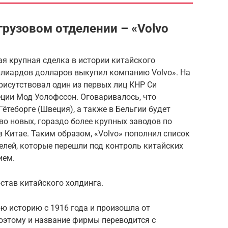
 грузовом отделении – «Volvo
я крупная сделка в истории китайского
иллиардов долларов выкупил компанию Volvo». На
исутствовал один из первых лиц КНР Си
ции Мод Уолофссон. Оговаривалось, что
ётеборге (Швеция), а также в Бельгии будет
во новых, гораздо более крупных заводов по
 Китае. Таким образом, «Volvo» пополнил список
лей, которые перешли под контроль китайских
ием.
став китайского холдинга.
ю историю с 1916 года и произошла от
оэтому и название фирмы переводится с