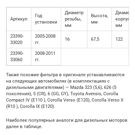
Диаметр
Диаметр
Год
Высота,
Артикул
резьбы,
корпуса,
установки
мм
мм
мм
23390-
2005-2008
16
67,5
122
33020
гг.
23390-
2008-2011
33060
гг.
Также похожие фильтра в оригинале устанавливаются
на следующих автомобилях (в комплектациях с
дизельными двигателями) — Mazda 323 (5,6), 626 (5
поколения), 5 (CR), 6 (GG, GY), Toyota Avensis, Corolla
Compact IV (E110 ), Corolla Verso (E120), Corolla Verso II
(R10 ), Corolla IX (E120).
Наиболее популярные аналоги для дизельных моторов
далее в таблице.