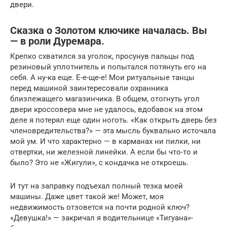
двери.
Сказка о Золотом ключике началась. Вы
— в роли Дуремара.
Крепко схватился за уголок, просунув пальцы под
резиновый уплотнитель и попытался потянуть его на
себя. А ну-ка еще. Е-е-ще-е! Мои ритуальные танцы
перед машиной заинтересовали охранника
близлежащего магазинчика. В общем, отогнуть угол
двери кроссовера мне не удалось, вдобавок на этом
деле я потерял еще один ноготь. «Как открыть дверь без
членовредительства?» — эта мысль буквально источала
мой ум. И что характерно — в карманах ни пилки, ни
отвертки, ни железной линейки. А если бы что-то и
было? Это не «Жигули», с кондачка не откроешь.
И тут на заправку подъехал полный тезка моей
машины. Даже цвет такой же! Может, моя
недвижимость отзовется на почти родной ключ?
«Девушка!» — закричал я водительнице «Тигуана»-