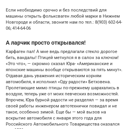
Если необходимо срочно и без последствий для
машины открыть фольксваген любой марки в Нижнем
Новгороде и области, звоните нам по тел.: 8(903) 602-64-
06; 414-64-06
А ларчик просто открывался!
Карфаген пал! А мне ведь предлагали стекло дорогое
бить, вандалы! Птицей метнулся я в салон за ключом!
«Это что», — скромно сказал Юра- «Американские и
японские машины вообще открываются за пять минут».
Отдавая дань уважения историческим корням
автомобиля, я исполнил «Оду радости» Бетховена.
Пролетающие мимо птицы по-прежнему шарахались в
воздухе, теперь уже от моих певческих возможностей.
Впрочем, Юра бурной радости не разделял — за время
своей работы инженером автотехнички повидал и не
такое, особенно зимой. Еще бы — мой вызов на
вскрытие автомобиля с января этого года для
Российского Автомобильного Товарищества оказался