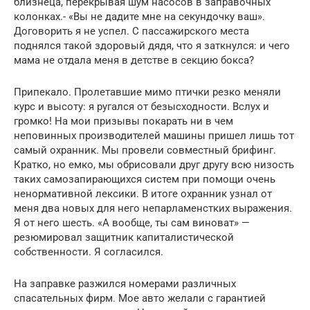
близнеца, перекрывая шум насосов в заправочных
колонках.- «Вы не дадите мне на секундочку ваш».
Договорить я не успел. С пассажирского места
поднялся такой здоровый дядя, что я заткнулся: и чего
мама не отдала меня в детстве в секцию бокса?
Припекало. Пролетавшие мимо птички резко меняли
курс и высоту: я ругался от безысходности. Вслух и
громко! На мои призывы покарать ни в чем
неповинных производителей машины пришел лишь тот
самый охранник. Мы провели совместный брифинг.
Кратко, но емко, мы обрисовали друг другу всю низость
таких самозапирающихся систем при помощи очень
ненормативной лексики. В итоге охранник узнал от
меня два новых для него непарламенстких выражения.
Я от него шесть. «А вообще, ты сам виноват» —
резюмировал защитник капиталистической
собственности. Я согласился.
На заправке разжился номерами различных
спасательных фирм. Мое авто желали с гарантией