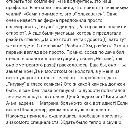
открыть три компании: «Не волнуйтесь, это наш
профиль». В четырех говорили, что приложат максимум
усилий: «Сами понимаете, это „Фольксваген“. Одна
очень известная фирма предложила просто
эвакуировать „Тигуан“ к дилеру: „Раз продают, значит и
откроют“. А еще были умельцы, которые предлагали.
разбить стекло: „Да оно стоит не так дорого(!), зато тут
же и поедете. С ветерком“. Разбить? Хм, разбить. Это на
первый взгляд все просто. Помню, сосед по даче бил
стекло в аналогичной ситуации у своей „Нексии“, так
оно с четвертого раза(!) раскололось. Еще бы, оно — ж
закаленное! Да и молотком он колотил, а у меня из
всего ударного только телефон. Попробовать дать
„Тигуану“ в гласс камнем? Это ж какой камень должен
быть, я сам без глаза останусь! По дурости попытался
локтем садануть по стеклу. Детей рядом нет? Бли-и-ин!
А-а-а, едрена — Матрена, больно-то как, вот идиот! Если
вы не Шварцнегер, рукам воли лучше не давать.
Наконец, приятель, сжалившись, пообещал прислать
знакомого специалиста. Ждать было тепло и скучно.