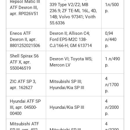
Repsol Matic III
339 Type V2/Z2; MB
1л/500
ATF Dexron III,
236.9; ZF TE-ML 16L, 4D,
р.
арт. RP026V51
14B; Volvo 97341; Voith
55.6336
Eneos ATF
Dexron II; Allison C4;
0,94
Dexron II, арт.
Ford EPS-M2C 138-
л/440
8801252021506
CJ/166-H; GM 613714
р.
Shell Spirax S6
Dexron VI; Toyota WS;
1 л/490
ATF Х, арт.
Mercon LV
р.
550046519
4
ZIC ATF SP 3,
Mitsubishi SP III;
л/1700
арт. 162627
Hyundai/Kia SP III
р.
Hyundai ATF SP
4
III, арт. 04500-
Hyundai/Kia SP III
л/2000
00400
р.
Mitsubishi ATF
4