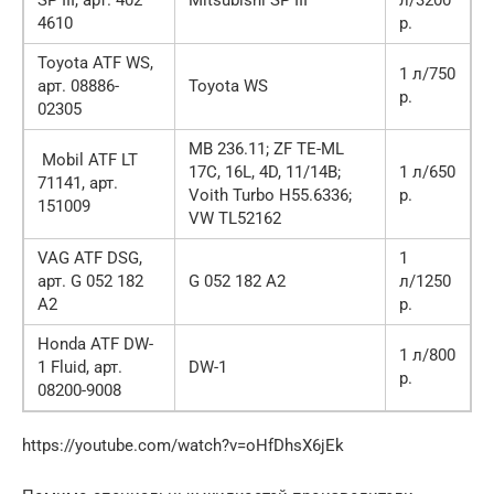
SP III, арт. 402
Mitsubishi SP III
л/3200
4610
р.
Toyota ATF WS,
1 л/750
арт. 08886-
Toyota WS
р.
02305
MB 236.11; ZF TE-ML
Mobil ATF LT
17С, 16L, 4D, 11/14B;
1 л/650
71141, арт.
Voith Turbo H55.6336;
р.
151009
VW TL52162
VAG ATF DSG,
1
арт. G 052 182
G 052 182 А2
л/1250
А2
р.
Honda ATF DW-
1 л/800
1 Fluid, арт.
DW-1
р.
08200-9008
https://youtube.com/watch?v=oHfDhsX6jEk