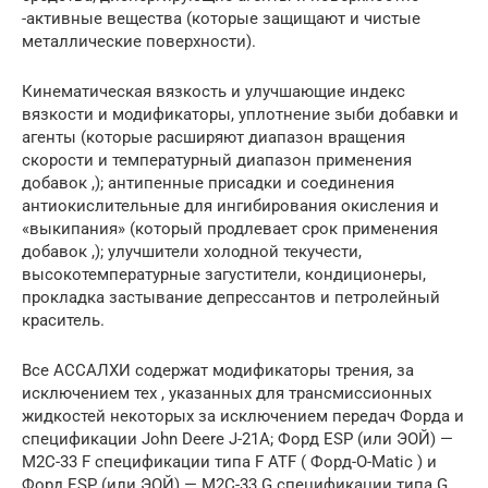
-активные вещества (которые защищают и чистые
металлические поверхности).
Кинематическая вязкость и улучшающие индекс
вязкости и модификаторы, уплотнение зыби добавки и
агенты (которые расширяют диапазон вращения
скорости и температурный диапазон применения
добавок ,); антипенные присадки и соединения
антиокислительные для ингибирования окисления и
«выкипания» (который продлевает срок применения
добавок ,); улучшители холодной текучести,
высокотемпературные загустители, кондиционеры,
прокладка застывание депрессантов и петролейный
краситель.
Все АССАЛХИ содержат модификаторы трения, за
исключением тех , указанных для трансмиссионных
жидкостей некоторых за исключением передач Форда и
спецификации John Deere J-21A; Форд ESP (или ЭОЙ) —
M2C-33 F спецификации типа F ATF ( Форд-O-Matic ) и
Форд ESP (или ЭОЙ) — M2C-33 G спецификации типа G