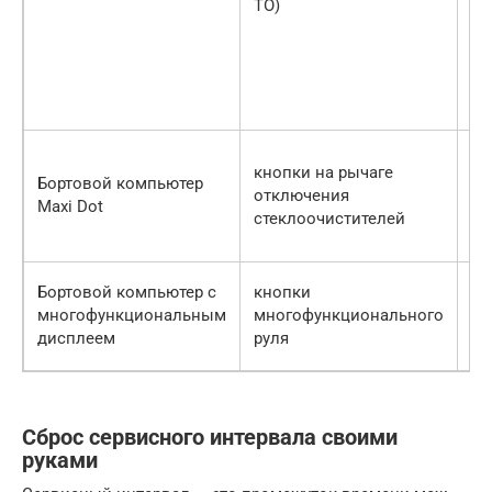
ТО)
кнопки на рычаге
кн
Бортовой компьютер
отключения
мн
Maxi Dot
стеклоочистителей
ру
Бортовой компьютер с
кнопки
кн
многофункциональным
многофункционального
от
дисплеем
руля
ст
Сброс сервисного интервала своими
руками