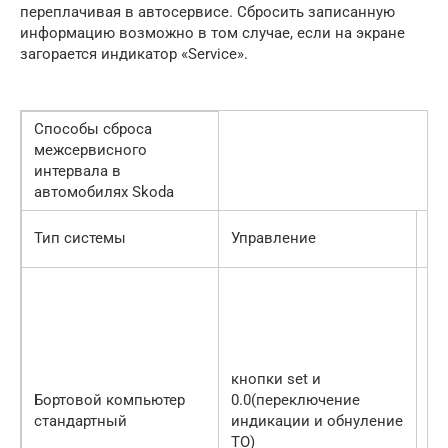
переплачивая в автосервисе. Сбросить записанную
информацию возможно в том случае, если на экране
загорается индикатор «Service».
Способы сброса
межсервисного
интервала в
автомобилях Skoda
Сп
Тип системы
Управление
да
кнопки set и
Бортовой компьютер
0.0(переключение
кн
стандартный
индикации и обнуление
па
ТО)