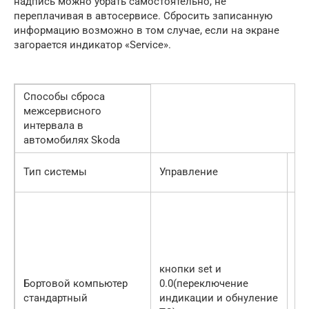
надпись можно убрать самостоятельно, не
переплачивая в автосервисе. Сбросить записанную
информацию возможно в том случае, если на экране
загорается индикатор «Service».
Способы сброса
межсервисного
интервала в
автомобилях Skoda
Сп
Тип системы
Управление
да
кнопки set и
Бортовой компьютер
0.0(переключение
кн
стандартный
индикации и обнуление
па