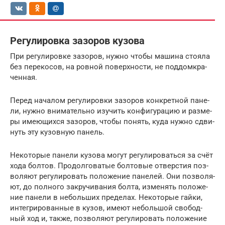
Регулировка зазоров кузова
При регу­ли­ров­ке зазо­ров, нуж­но что­бы маши­на сто­я­ла
без пере­ко­сов, на ров­ной поверх­но­сти, не под­дом­кра­
чен­ная.
Перед нача­лом регу­ли­ров­ки зазо­ров кон­крет­ной пане­
ли, нуж­но вни­ма­тель­но изу­чить кон­фи­гу­ра­цию и раз­ме­
ры име­ю­щих­ся зазо­ров, что­бы понять, куда нуж­но сдви­
нуть эту кузов­ную панель.
Неко­то­рые пане­ли кузо­ва могут регу­ли­ро­вать­ся за счёт
хода бол­тов. Про­дол­го­ва­тые бол­то­вые отвер­стия поз­
во­ля­ют регу­ли­ро­вать поло­же­ние пане­лей. Они поз­во­ля­
ют, до пол­но­го закру­чи­ва­ния бол­та, изме­нять поло­же­
ние пане­ли в неболь­ших пре­де­лах. Неко­то­рые гай­ки,
инте­гри­ро­ван­ные в кузов, име­ют неболь­шой сво­бод­
ный ход и, так­же, поз­во­ля­ют регу­ли­ро­вать поло­же­ние