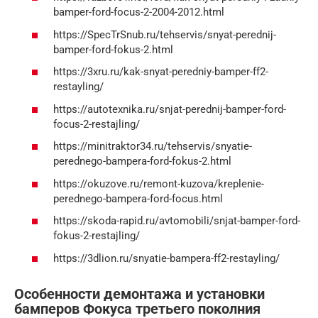
bamper-ford-focus-2-2004-2012.html
https://SpecTrSnub.ru/tehservis/snyat-perednij-
bamper-ford-fokus-2.html
https://3xru.ru/kak-snyat-peredniy-bamper-ff2-
restayling/
https://autotexnika.ru/snjat-perednij-bamper-ford-
focus-2-restajling/
https://minitraktor34.ru/tehservis/snyatie-
perednego-bampera-ford-fokus-2.html
https://okuzove.ru/remont-kuzova/kreplenie-
perednego-bampera-ford-focus.html
https://skoda-rapid.ru/avtomobili/snjat-bamper-ford-
fokus-2-restajling/
https://3dlion.ru/snyatie-bampera-ff2-restayling/
Особенности демонтажа и установки
бамперов Фокуса третьего поколния