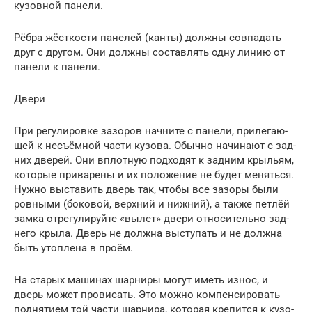
кузов­ной пане­ли.
Рёб­ра жёст­ко­сти пане­лей (кан­ты) долж­ны сов­па­дать
друг с дру­гом. Они долж­ны состав­лять одну линию от
пане­ли к пане­ли.
Две­ри
При регу­ли­ров­ке зазо­ров нач­ни­те с пане­ли, при­ле­га­ю­
щей к несъём­ной части кузо­ва. Обыч­но начи­на­ют с зад­
них две­рей. Они вплот­ную под­хо­дят к зад­ним кры­льям,
кото­рые при­ва­ре­ны и их поло­же­ние не будет менять­ся.
Нуж­но выста­вить дверь так, что­бы все зазо­ры были
ров­ны­ми (боко­вой, верх­ний и ниж­ний), а так­же пет­лёй
зам­ка отре­гу­ли­руй­те «вылет» две­ри отно­си­тель­но зад­
не­го кры­ла. Дверь не долж­на высту­пать и не долж­на
быть утоп­ле­на в про­ём.
На ста­рых маши­нах шар­ни­ры могут иметь износ, и
дверь может про­ви­сать. Это мож­но ком­пен­си­ро­вать
под­ня­ти­ем той части шар­ни­ра, кото­рая кре­пит­ся к кузо­