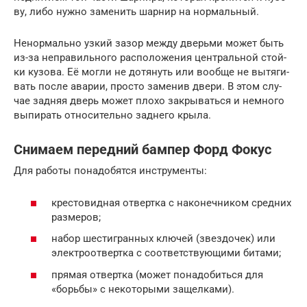
ву, либо нуж­но заме­нить шар­нир на нор­маль­ный.
Ненор­маль­но узкий зазор меж­ду дверь­ми может быть
из-за непра­виль­но­го рас­по­ло­же­ния цен­траль­ной стой­
ки кузо­ва. Её мог­ли не дотя­нуть или вооб­ще не вытя­ги­
вать после ава­рии, про­сто заме­нив две­ри. В этом слу­
чае зад­няя дверь может пло­хо закры­вать­ся и немно­го
выпи­рать отно­си­тель­но зад­не­го кры­ла.
Снимаем передний бампер Форд Фокус
Для работы понадобятся инструменты:
крестовидная отвертка с наконечником средних
размеров;
набор шестигранных ключей (звездочек) или
электроотвертка с соответствующими битами;
прямая отвертка (может понадобиться для
«борьбы» с некоторыми защелками).