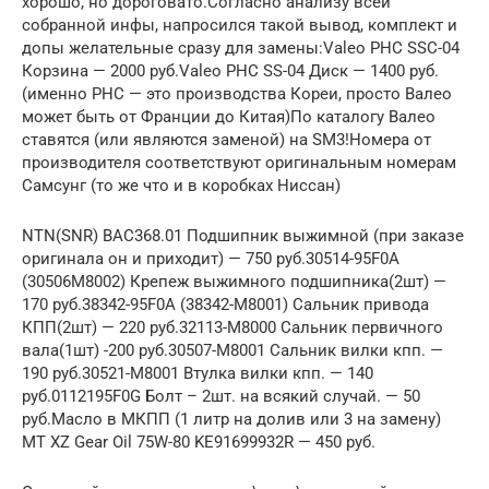
хорошо, но дороговато.Согласно анализу всей
собранной инфы, напросился такой вывод, комплект и
допы желательные сразу для замены:Valeo PHC SSC-04
Корзина — 2000 руб.Valeo РНС SS-04 Диск — 1400 руб.
(именно PHC — это производства Кореи, просто Валео
может быть от Франции до Китая)По каталогу Валео
ставятся (или являются заменой) на SM3!Номера от
производителя соответствуют оригинальным номерам
Самсунг (то же что и в коробках Ниссан)
NTN(SNR) BAC368.01 Подшипник выжимной (при заказе
оригинала он и приходит) — 750 руб.30514-95F0A
(30506M8002) Крепеж выжимного подшипника(2шт) —
170 руб.38342-95F0A (38342-M8001) Сальник привода
КПП(2шт) — 220 руб.32113-M8000 Сальник первичного
вала(1шт) -200 руб.30507-M8001 Сальник вилки кпп. —
190 руб.30521-M8001 Втулка вилки кпп. — 140
руб.0112195F0G Болт – 2шт. на всякий случай. — 50
руб.Масло в МКПП (1 литр на долив или 3 на замену)
MT XZ Gear Oil 75W-80 KE91699932R — 450 руб.