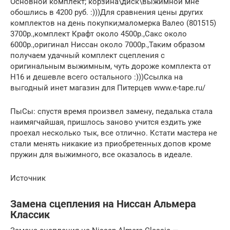
Основной комплект; корзина\диск\выжимной мне
обошлись в 4200 руб. :)))Для сравнения цены других
комплектов на день покупки;маломерка Валео (801515)
3700р.,комплект Крафт около 4500р.,Сакс около
6000р.,оригинал Ниссан около 7000р.,Таким образом
получаем удачный комплект сцепления с
оригинальным выжимным, чуть дороже комплекта от
Н16 и дешевле всего остального :)))Ссылка на
выгодный инет магазин для Питерцев www.e-tape.ru/
ПыСы: спустя время произвел замену, педалька стала
наимягчайшая, пришлось заново учится ездить уже
проехал несколько тык, все отлично. Кстати мастера не
стали менять никакие из приобретенных допов кроме
пружин для выжимного, все оказалось в идеале.
Источник
Замена сцепления на Ниссан Альмера
Классик