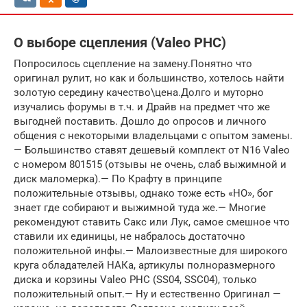
О выборе сцепления (Valeo PHC)
Попросилось сцепление на замену.Понятно что
оригинал рулит, но как и большинство, хотелось найти
золотую середину качество\цена.Долго и муторно
изучались форумы в т.ч. и Драйв на предмет что же
выгодней поставить. Дошло до опросов и личного
общения с некоторыми владельцами с опытом замены.
— Большинство ставят дешевый комплект от N16 Valeo
с номером 801515 (отзывы не очень, слаб выжимной и
диск маломерка).— По Крафту в принципе
положительные отзывы, однако тоже есть «НО», бог
знает где собирают и выжимной туда же.— Многие
рекомендуют ставить Сакс или Лук, самое смешное что
ставили их единицы, не набралось достаточно
положительной инфы.— Малоизвестные для широкого
круга обладателей НАКа, артикулы полноразмерного
диска и корзины Valeo PHC (SS04, SSC04), только
положительный опыт.— Ну и естественно Оригинал —