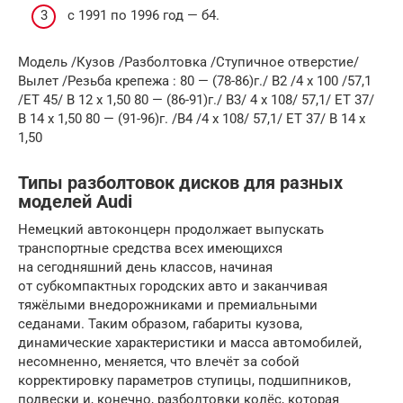
с 1991 по 1996 год — б4.
Модель /Кузов /Разболтовка /Ступичное отверстие/
Вылет /Резьба крепежа : 80 — (78-86)г./ B2 /4 х 100 /57,1
/ET 45/ B 12 х 1,50 80 — (86-91)г./ B3/ 4 х 108/ 57,1/ ET 37/
B 14 х 1,50 80 — (91-96)г. /B4 /4 х 108/ 57,1/ ET 37/ B 14 х
1,50
Типы разболтовок дисков для разных
моделей Audi
Немецкий автоконцерн продолжает выпускать
транспортные средства всех имеющихся
на сегодняшний день классов, начиная
от субкомпактных городских авто и заканчивая
тяжёлыми внедорожниками и премиальными
седанами. Таким образом, габариты кузова,
динамические характеристики и масса автомобилей,
несомненно, меняется, что влечёт за собой
корректировку параметров ступицы, подшипников,
подвески и, конечно, разболтовки колёс, которая