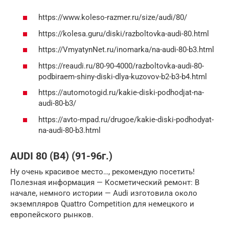
https://www.koleso-razmer.ru/size/audi/80/
https://kolesa.guru/diski/razboltovka-audi-80.html
https://VmyatynNet.ru/inomarka/na-audi-80-b3.html
https://reaudi.ru/80-90-4000/razboltovka-audi-80-
podbiraem-shiny-diski-dlya-kuzovov-b2-b3-b4.html
https://automotogid.ru/kakie-diski-podhodjat-na-
audi-80-b3/
https://avto-mpad.ru/drugoe/kakie-diski-podhodyat-
na-audi-80-b3.html
AUDI 80 (B4) (91-96г.)
Ну очень красивое место…, рекомендую посетить!
Полезная информация — Косметический ремонт: В
начале, немного истории — Audi изготовила около
экземпляров Quattro Competition для немецкого и
европейского рынков.