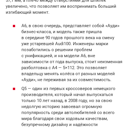
57,1 мм, а плечо между отверстиями для шпилек
увеличено, что позволяет им воспринимать больший
изгибающий момент.
A6, в свою очередь, представляет собой «Ауди»
бизнес-класса, и модель также пришла
в середине 90 годов прошлого века на смену
уже устаревшей Audi100. Инженеры марки
позаботились о решении проблем
с унификацией, и на модели А6, вне
зависимости от года выпуска, стоит неизменная
разболтовка с А4 — 5×112. Это позволяет
владельцу менять колёса от разных моделей
«Ауди», не переживая за их совместимость.
Q5 — один из первых кроссоверов немецкого
производителя, который начал выпускаться
только 10 лет назад, в 2008 году, но за свою
недолгую историю завоевал огромную
популярность среди автолюбителей со всего
мира благодаря свои ходовым качествам,
безупречному дизайну и надёжности