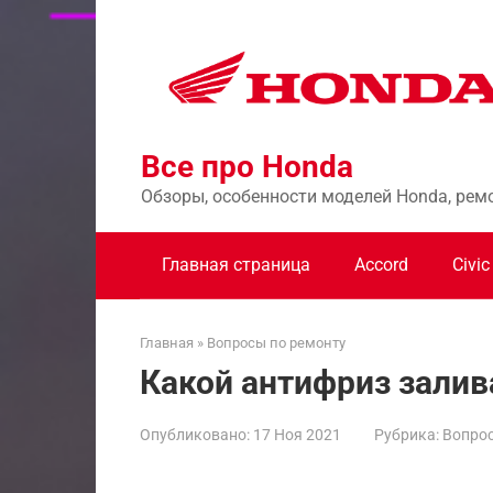
Перейти
к
контенту
Все про Honda
Обзоры, особенности моделей Honda, рем
Главная страница
Accord
Civic
Главная
»
Вопросы по ремонту
Какой антифриз залив
Опубликовано:
17 Ноя 2021
Рубрика:
Вопрос