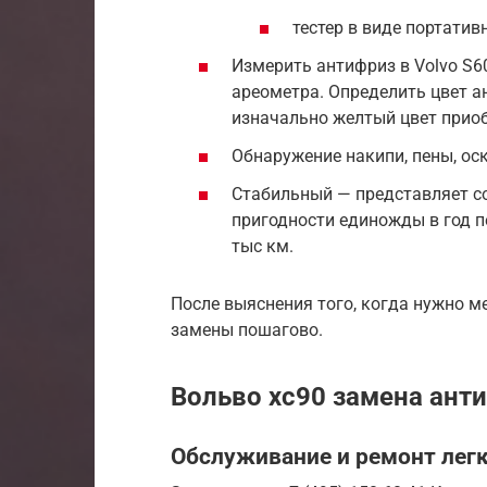
тестер в виде портатив
Измерить антифриз в Volvo S
ареометра. Определить цвет а
изначально желтый цвет приоб
Обнаружение накипи, пены, оско
Стабильный — представляет со
пригодности единожды в год п
тыс км.
После выяснения того, когда нужно ме
замены пошагово.
Вольво хс90 замена ант
Обслуживание и ремонт лег