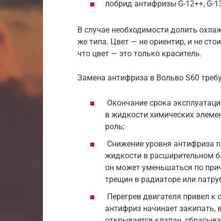
лобрид антифризы G-12++, G-13
В случае необходимости долить охла
же типа. Цвет — не ориентир, и не сто
что цвет — это только краситель.
Замена антифриза в Вольво S60 требу
Окончание срока эксплуатаци
в жидкости химических элемен
роль;
Снижение уровня антифриза п
жидкости в расширительном б
он может уменьшаться по прич
трещин в радиаторе или патру
Перегрев двигателя привел к
антифриз начинает закипать,
открывается клапан, сбрасыва