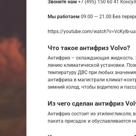
Звоните нам
+7 (495) 150 60 41 Консу
Мы работаем
09.00 — 21.00 Без пере
https://youtube.com/watch?v=VcKyIb-u
Что такое антифриз Volvo?
Антифриз – охлаждающая жидкость. З
линию климатической установки. По
температуру ДВС при любых значени
антифриза в магистрали климат-контр
зимний холод, чтобы водителю и пас
Из чего сделан антифриз Vol
Антифриз состоит из этиленгликоля, 
пакета присадок и обуславливается 