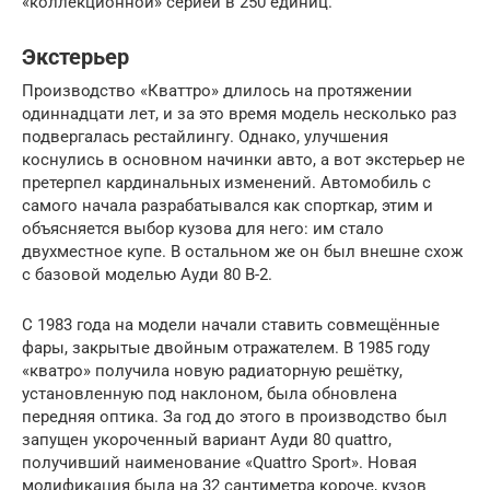
«коллекционной» серией в 250 единиц.
Экстерьер
Производство «Кваттро» длилось на протяжении
одиннадцати лет, и за это время модель несколько раз
подвергалась рестайлингу. Однако, улучшения
коснулись в основном начинки авто, а вот экстерьер не
претерпел кардинальных изменений. Автомобиль с
самого начала разрабатывался как спорткар, этим и
объясняется выбор кузова для него: им стало
двухместное купе. В остальном же он был внешне схож
с базовой моделью Ауди 80 В-2.
С 1983 года на модели начали ставить совмещённые
фары, закрытые двойным отражателем. В 1985 году
«кватро» получила новую радиаторную решётку,
установленную под наклоном, была обновлена
передняя оптика. За год до этого в производство был
запущен укороченный вариант Ауди 80 quattro,
получивший наименование «Quattro Sport». Новая
модификация была на 32 сантиметра короче, кузов