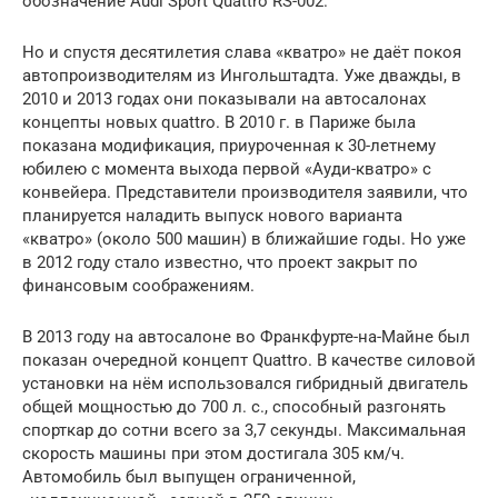
обозначение Audi Sport Quattro RS-002.
Но и спустя десятилетия слава «кватро» не даёт покоя
автопроизводителям из Ингольштадта. Уже дважды, в
2010 и 2013 годах они показывали на автосалонах
концепты новых quattro. В 2010 г. в Париже была
показана модификация, приуроченная к 30-летнему
юбилею с момента выхода первой «Ауди-кватро» с
конвейера. Представители производителя заявили, что
планируется наладить выпуск нового варианта
«кватро» (около 500 машин) в ближайшие годы. Но уже
в 2012 году стало известно, что проект закрыт по
финансовым соображениям.
В 2013 году на автосалоне во Франкфурте-на-Майне был
показан очередной концепт Quattro. В качестве силовой
установки на нём использовался гибридный двигатель
общей мощностью до 700 л. с., способный разгонять
спорткар до сотни всего за 3,7 секунды. Максимальная
скорость машины при этом достигала 305 км/ч.
Автомобиль был выпущен ограниченной,