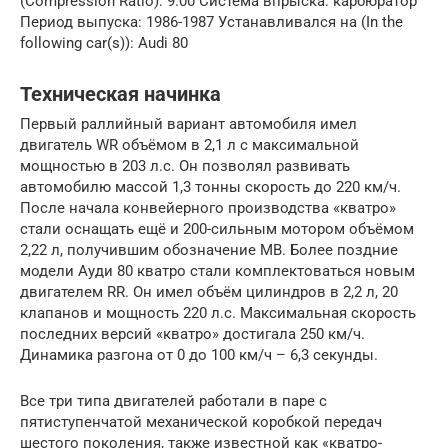
(Compression Ratio): 9.00 Система впрыска: карбюратор
Период выпуска: 1986-1987 Устанавливался на (In the
following car(s)): Audi 80
Техническая начинка
Первый раллийный вариант автомобиля имел
двигатель WR объёмом в 2,1 л с максимальной
мощностью в 203 л.с. Он позволял развивать
автомобилю массой 1,3 тонны скорость до 220 км/ч.
После начала конвейерного производства «кватро»
стали оснащать ещё и 200-сильным мотором объёмом
2,22 л, получившим обозначение MB. Более поздние
модели Ауди 80 кватро стали комплектоваться новым
двигателем RR. Он имел объём цилиндров в 2,2 л, 20
клапанов и мощность 220 л.с. Максимальная скорость
последних версий «кватро» достигала 250 км/ч.
Динамика разгона от 0 до 100 км/ч – 6,3 секунды.
Все три типа двигателей работали в паре с
пятиступенчатой механической коробкой передач
шестого поколения, также известной как «кватро-