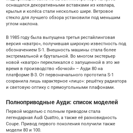
оснащался декоративными вставками из кевлара,
крылья и колёса стали несколько шире. Ветровое
стекло для лучшего обзора установили под меньшим
углом наклона.
В 1985 году была выпущена третья рестайлинговая
версия «кватро», получившая широкую известность под
обозначением S-1. Внешность машины стала более
экстремальной и брутальной. Во многом экстерьер
новой «кватро» перекликался с запущенной в это же
время в производство «бочкой» – Ауди 80 на
платформе В-3. От первоначального прототипа S-1
сохранила лишь характерное «лицо»: решётку радиатора
и световую оптику с прямоугольными плафонами.
Полноприводные Ауди: список моделей
Первой моделью с полным приводом стала
легендарная Audi Quattro, а также её разновидность
Coupe. Привод первого поколения получили также
модели 80 и 100.